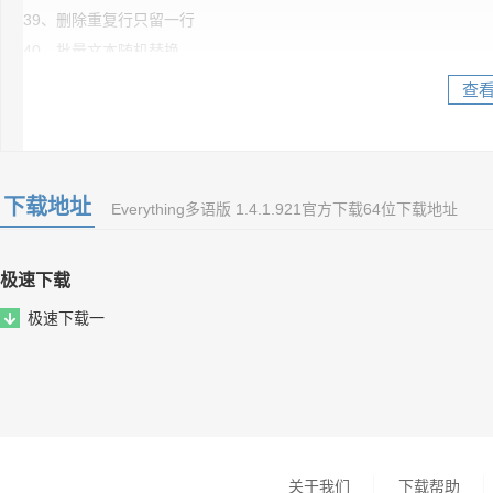
39、删除重复行只留一行
40、批量文本随机替换
41、批量筛查文本文件中含特定内容的文件
查
42、批量提取文本文件中特定内容或数据并保存
43、找出两个txt文档中内容相同的部分并提取出来顺序保存
44、批量随机位置随机插入内容
下载地址
45、剔除列表文件中重复数据
Everything多语版 1.4.1.921官方下载64位下载地址
极速下载
极速下载一
关于我们
下载帮助