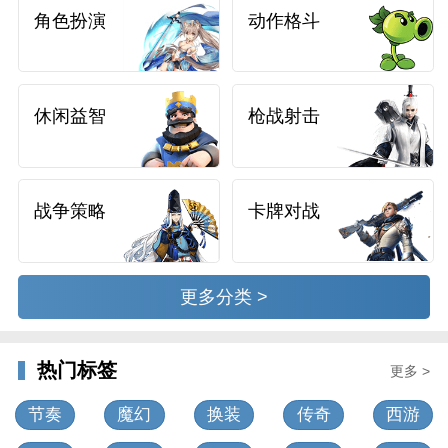
角色扮演
动作格斗
休闲益智
枪战射击
战争策略
卡牌对战
更多分类 >
热门标签
更多 >
节奏
魔幻
换装
传奇
西游