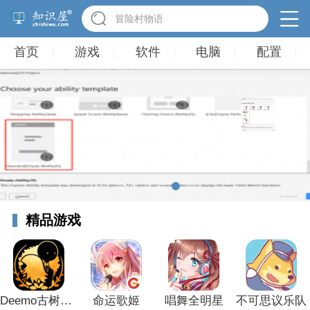
英雄无敌3塔防
首页
游戏
软件
电脑
配置
从HarmonyOS过渡到OpenHarmony应用开发指南&埋坑
精品游戏
Deemo古树旋律
命运歌姬
唱舞全明星
不可思议乐队