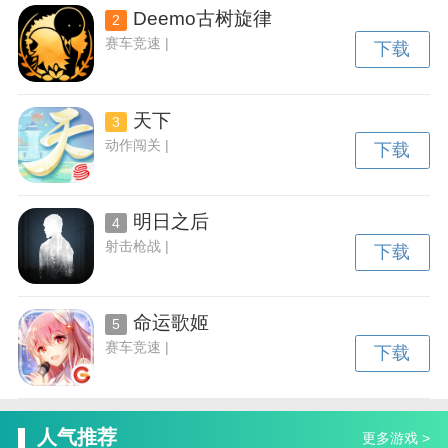
Deemo古树旋律
2
赛车竞速 |
下载
天下
3
动作闯关 |
下载
明日之后
4
射击枪战 |
下载
命运歌姬
5
赛车竞速 |
下载
人气推荐
更多游戏 >