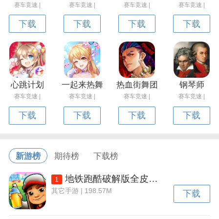
赛车竞速 |
赛车竞速 |
赛车竞速 |
赛车竞速 |
下载
下载
下载
下载
心跳计划
一起来热舞
热血街舞团
钢琴师
赛车竞速 |
赛车竞速 |
赛车竞速 |
赛车竞速 |
下载
下载
下载
下载
新游榜
期待榜
下载榜
地铁跑酷破解版全皮肤全滑板全背饰下载v3.50.2 安卓内置功能菜单版
1
其它手游 | 198.57M
下载