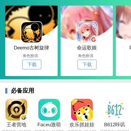
Deemo古树旋律
命运歌姬
角色扮演
角色扮演
下载
下载
必备应用
王者营地
Faceu激萌
欢乐抓娃娃
B612咔叽