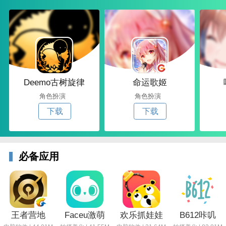
Deemo古树旋律
命运歌姬
角色扮演
角色扮演
下载
下载
必备应用
王者营地
Faceu激萌
欢乐抓娃娃
B612咔叽