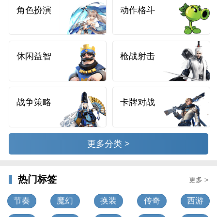
角色扮演
动作格斗
休闲益智
枪战射击
战争策略
卡牌对战
更多分类 >
热门标签
更多 >
节奏
魔幻
换装
传奇
西游