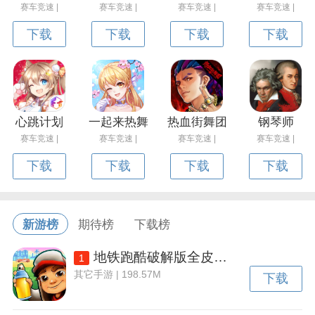
赛车竞速 |
赛车竞速 |
赛车竞速 |
赛车竞速 |
下载
下载
下载
下载
心跳计划
一起来热舞
热血街舞团
钢琴师
赛车竞速 |
赛车竞速 |
赛车竞速 |
赛车竞速 |
下载
下载
下载
下载
新游榜
期待榜
下载榜
地铁跑酷破解版全皮肤全滑板全背饰下载v3.50.2 安卓内置功能菜单版
1
其它手游 | 198.57M
下载