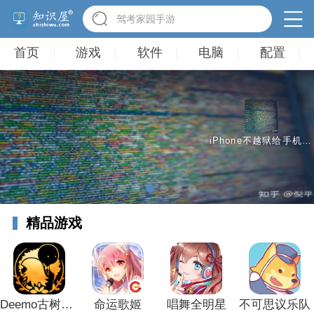
驾考家园手游
首页
游戏
软件
电脑
配置
iPhone不越狱给手机装上Windows和Linux系统
精品游戏
Deemo古树旋律
命运歌姬
唱舞全明星
不可思议乐队