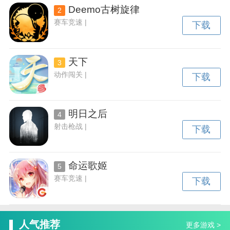
Deemo古树旋律
2
赛车竞速 |
下载
天下
3
动作闯关 |
下载
明日之后
4
射击枪战 |
下载
命运歌姬
5
赛车竞速 |
下载
人气推荐
更多游戏 >