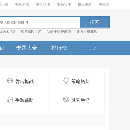
知识屋
手机游戏
手机软件
电脑软件
最近更新
手机端
无敌3塔防
驾考家园手游
我的小家破解版
业力汉堡商店
识
专题大全
排行榜
其它
射击枪战
策略塔防
手游辅助
其它手游