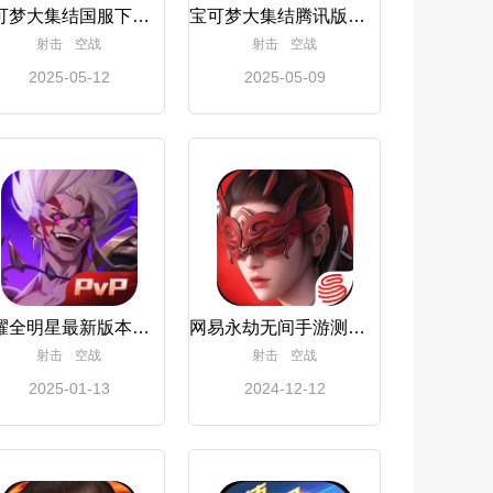
宝可梦大集结国服下载v1.2.1.1 官方安卓手机版
宝可梦大集结腾讯版国服下载v1.3.1.1 安卓官方正版
射击
空战
射击
空战
2025-05-12
2025-05-09
荣耀全明星最新版本下载v1.3.9 安卓正版
网易永劫无间手游测试服下载v1.0.291536 安卓试玩版
射击
空战
射击
空战
2025-01-13
2024-12-12