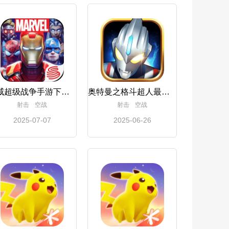
漫威超级战争手游下载v3.23.0 安卓手机版
奥特曼之格斗超人最新版本下载v12.0.0 安卓手机版
射击
空战
射击
空战
2025-07-07
2025-06-26