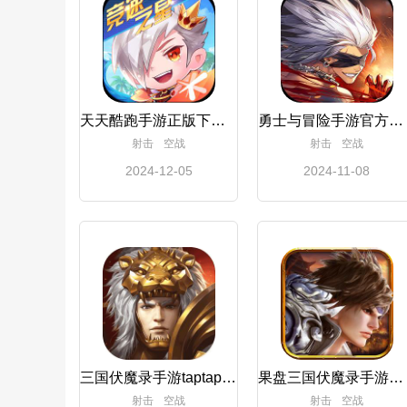
天天酷跑手游正版下载v1.0.122.1 安卓免费手机版
勇士与冒险手游官方版下载v2.4.17 安卓最新版
射击
空战
射击
空战
2024-12-05
2024-11-08
三国伏魔录手游taptap版下载v4.9.0 安卓版
果盘三国伏魔录手游官方版下载v4.9.0 安卓版
射击
空战
射击
空战