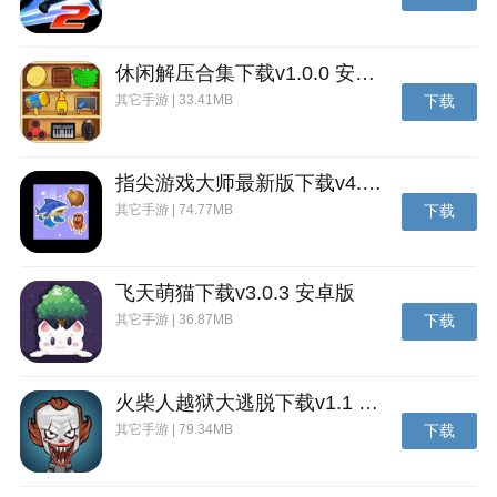
休闲解压合集下载v1.0.0 安卓版
其它手游 | 33.41MB
下载
指尖游戏大师最新版下载v4.0.0 安卓版
其它手游 | 74.77MB
下载
飞天萌猫下载v3.0.3 安卓版
其它手游 | 36.87MB
下载
火柴人越狱大逃脱下载v1.1 安卓版
其它手游 | 79.34MB
下载