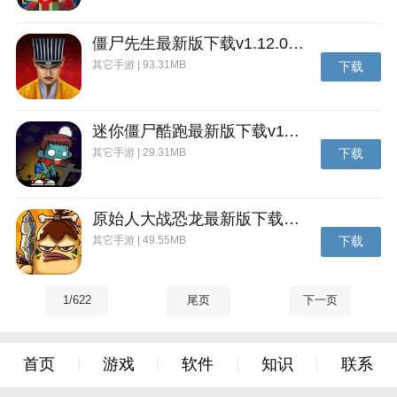
僵尸先生最新版下载v1.12.0 安卓版
其它手游 | 93.31MB
下载
迷你僵尸酷跑最新版下载v11.0 安卓版
其它手游 | 29.31MB
下载
原始人大战恐龙最新版下载v1.0.23 安卓版
其它手游 | 49.55MB
下载
1
/622
尾页
下一页
首页
游戏
软件
知识
联系