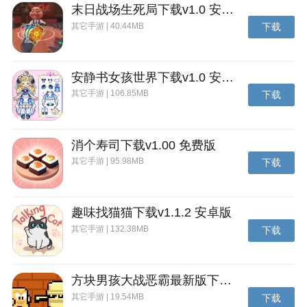
末日战场生死局下载v1.0 安卓版
其它手游 | 40.44MB
下载
安静书女孩世界下载v1.0 安卓版
其它手游 | 106.85MB
下载
消个寿司下载v1.00 免费版
其它手游 | 95.98MB
下载
趣味找猫猫下载v1.1.2 安卓版
其它手游 | 132.38MB
下载
方块男孩大战恶霸最新版下载v1.0.18 安卓版
其它手游 | 19.54MB
下载