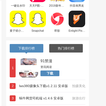
一键去水印
天天P图-百变圣诞帽
2019新年猪猪壁纸
抖音画男友
黄子韬小精灵
Snapchat
即影
Enlight Pixaloop
下载排行榜
热门排行榜
91禁漫
资讯阅读
1
下载
2
lws380摄像头下载v1.2.11 安卓版
拍摄美化
3
蜗牛网货司机端 v1.4.6 安卓版
旅游出行