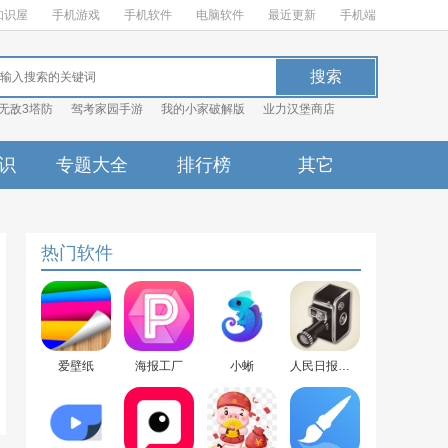
知识屋
手机游戏
手机软件
电脑软件
最近更新
手机端
无敌3塔防
驾考家园手游
我的小家破解版
业力汉堡商店
识
专题大全
排行榜
其它
热门软件
爱壁纸
海报工厂
小蜥
人民日报时光照相馆