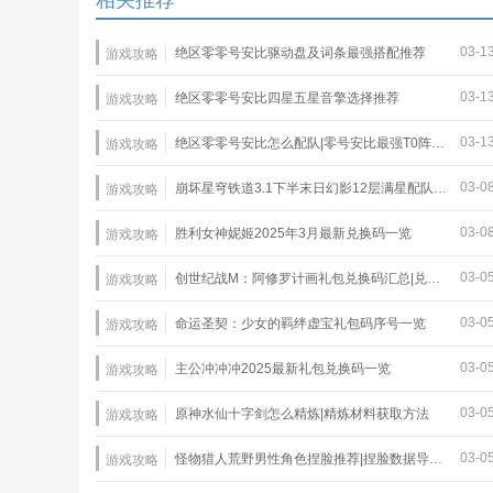
相关推荐
03-1
绝区零零号安比驱动盘及词条最强搭配推荐
游戏攻略
03-1
绝区零零号安比四星五星音擎选择推荐
游戏攻略
03-1
绝区零零号安比怎么配队|零号安比最强T0阵容推荐
游戏攻略
03-0
崩坏星穹铁道3.1下半末日幻影12层满星配队推荐
游戏攻略
03-0
胜利女神妮姬2025年3月最新兑换码一览
游戏攻略
03-0
创世纪战M：阿修罗计画礼包兑换码汇总|兑换码使用教程
游戏攻略
03-0
命运圣契：少女的羁绊虚宝礼包码序号一览
游戏攻略
03-0
主公冲冲冲2025最新礼包兑换码一览
游戏攻略
03-0
原神水仙十字剑怎么精炼|精炼材料获取方法
游戏攻略
03-0
怪物猎人荒野男性角色捏脸推荐|捏脸数据导入教程
游戏攻略