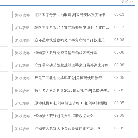
更多>>
3
03-13
绝区零零号安比抽取建议|零号安比强度详细介绍
游戏攻略
3
03-13
绝区零零号安比毕业面板要多少 最佳毕业面板一览
游戏攻略
3
03-08
崩坏星穹铁道嗷呜嗷呜事务所简单好抄通关攻略
游戏攻略
8
03-08
怪物猎人荒野免费造型券领取方式分享
游戏攻略
8
03-08
崩坏星穹铁道隐藏成就凶手来自局外达成攻略
游戏攻略
5
03-05
尸鬼三国礼包兑换码汇总|兑换码使用教程
游戏攻略
5
03-05
救世者之树新世界2025最新礼包码|兑换码使用教程
游戏攻略
5
03-05
原神触摸10把剑柄解谜攻略|10把剑柄触摸顺序详解
游戏攻略
5
03-05
怪物猎人荒野超美女生捏脸数据大全
游戏攻略
5
03-05
怪物猎人荒野大小金冠高效速刷方法分享
游戏攻略