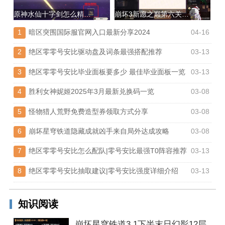
原神水仙十字剑怎么精炼|精炼材料获取方法
崩坏3新愿之巅第六关通关攻略
1
暗区突围国际服官网入口最新分享2024
04-16
2
绝区零零号安比驱动盘及词条最强搭配推荐
03-13
3
绝区零零号安比毕业面板要多少 最佳毕业面板一览
03-13
4
胜利女神妮姬2025年3月最新兑换码一览
03-08
5
怪物猎人荒野免费造型券领取方式分享
03-08
6
崩坏星穹铁道隐藏成就凶手来自局外达成攻略
03-08
7
绝区零零号安比怎么配队|零号安比最强T0阵容推荐
03-13
8
绝区零零号安比抽取建议|零号安比强度详细介绍
03-13
知识阅读
崩坏星穹铁道3.1下半末日幻影12层