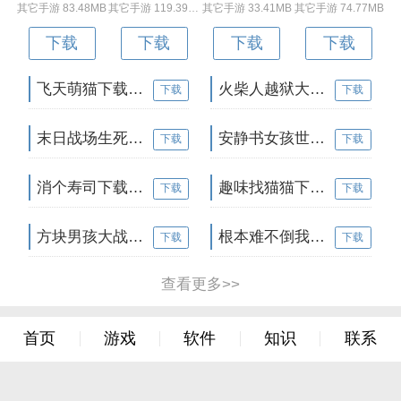
其它手游 83.48MB
其它手游 119.39MB
其它手游 33.41MB
其它手游 74.77MB
下载
下载
下载
下载
飞天萌猫下载v3.0.3 安卓版
火柴人越狱大逃脱下载v1.1 安卓版
下载
下载
末日战场生死局下载v1.0 安卓版
安静书女孩世界下载v1.0 安卓版
下载
下载
消个寿司下载v1.00 免费版
趣味找猫猫下载v1.1.2 安卓版
下载
下载
方块男孩大战恶霸最新版下载v1.0.18 安卓版
根本难不倒我下载v1.0.1 最新版
下载
下载
查看更多>>
首页
游戏
软件
知识
联系