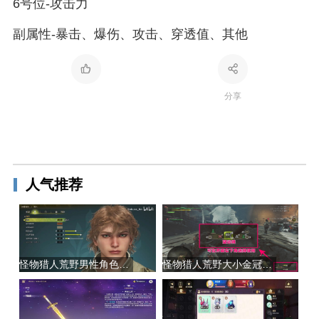
6号位-攻击力
副属性-暴击、爆伤、攻击、穿透值、其他
分享
人气推荐
怪物猎人荒野男性角色捏脸推荐|捏脸数据导入教程
怪物猎人荒野大小金冠高效速刷方法分享