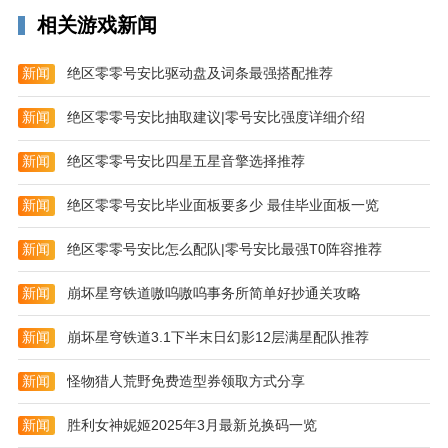
相关游戏新闻
新闻
绝区零零号安比驱动盘及词条最强搭配推荐
新闻
绝区零零号安比抽取建议|零号安比强度详细介绍
新闻
绝区零零号安比四星五星音擎选择推荐
新闻
绝区零零号安比毕业面板要多少 最佳毕业面板一览
新闻
绝区零零号安比怎么配队|零号安比最强T0阵容推荐
新闻
崩坏星穹铁道嗷呜嗷呜事务所简单好抄通关攻略
新闻
崩坏星穹铁道3.1下半末日幻影12层满星配队推荐
新闻
怪物猎人荒野免费造型券领取方式分享
新闻
胜利女神妮姬2025年3月最新兑换码一览