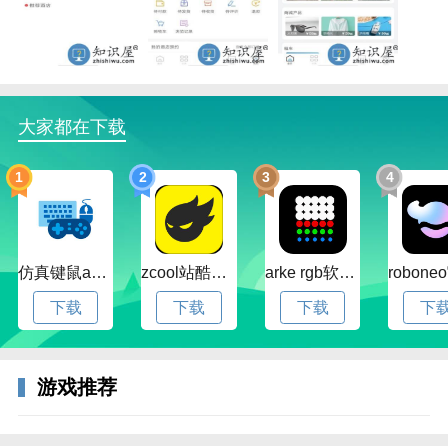
内游还是出境游，酷游旅行都提供多种选择，让用户可
以根据自己的需求和预算，自由地选择出行路线。酷游
旅行还提供多种优惠活动，例如特价酒店、折扣门票
等，为用户节省旅行成本，提供更好的旅行体验。
软件界面简洁清晰，操作简单方便。用户可以在平台上
大家都在下载
进行产品搜索、在线预订、订单管理等操作，随时掌握
自己的旅行计划。我们还提供24小时客服服务，用户遇
1
2
3
4
到问题时可以随时联系客服，获取帮助和解答疑问。
编辑点评
总之，酷游旅行是一款功能齐全、操作简便、产品丰富
仿真键鼠app官方版下载v1.4.3.58 安卓最新版
zcool站酷官方版下载v5.15.0 安卓最新版本
arke rgb软件下载v20.0 安卓版
的在线旅游预订平台，为用户提供便捷、优惠、舒适的
下载
下载
下载
下
旅行体验。如果你正在计划旅行，不妨下载酷游旅行，
选择你喜欢的产品，享受难忘的旅行体验吧！
更新日志
游戏推荐
优化用户体验。