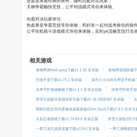
还是原来最经典的角色，随时匹配对抗玩家；
天梯争霸畅快竞技，公平对战模式等你来体验。
街霸对决玩家评论
热血拳皇争霸竞技等你体验，和好友一起对战考验你的操
公平街机格斗游戏模式等你来体验，实时pk流畅竞技打击
相关游戏
食物帮派food gang下载v1.1.35 安卓版
食物帮派国际服下载v
烈魂手游下载v1.75.1 安卓版
城市斗士vs街头帮派手机版下载
传奇守护者破解版下载v1.1.1 安卓汉化版
传奇守护者手游下
星球大战银河英雄传官方版下载v0.38.1908387 安卓版
火
黑暗幻想生存内置修改器最新版(Grim Soul)下载v7.8.5 安卓
火影忍者游戏下载v1.74.65.6 安卓正版
滑雪大冒险2官方版
一梦江湖九游渠道服下载v129.0 安卓版
一梦江湖网易官服下