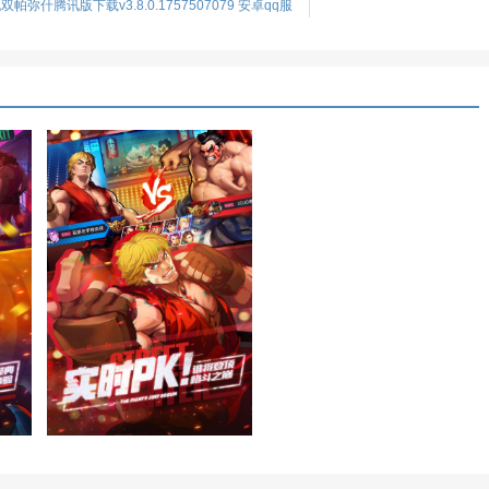
双帕弥什腾讯版下载v3.8.0.1757507079 安卓qq服