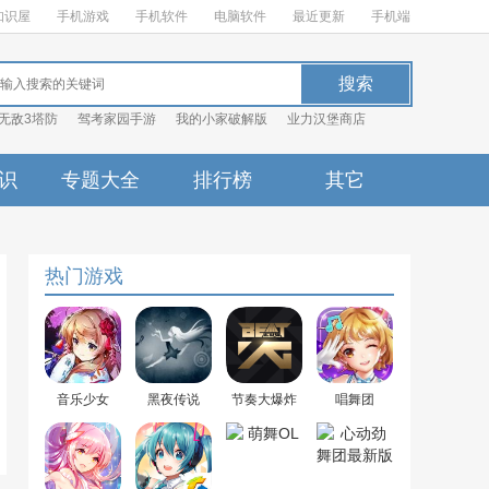
知识屋
手机游戏
手机软件
电脑软件
最近更新
手机端
无敌3塔防
驾考家园手游
我的小家破解版
业力汉堡商店
识
专题大全
排行榜
其它
热门游戏
音乐少女
黑夜传说
节奏大爆炸
唱舞团