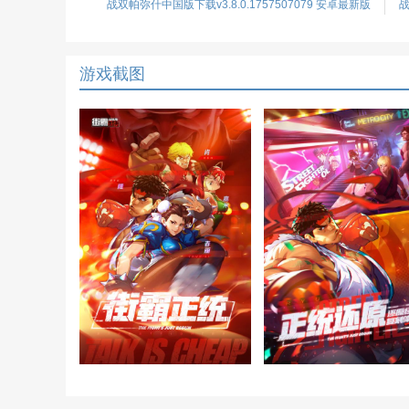
战双帕弥什中国版下载v3.8.0.1757507079 安卓最新版
战
游戏截图