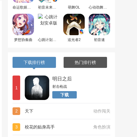
命运歌姬安卓版
初音未来梦幻歌姬
萌舞OL
心动劲舞团最新版
梦想协奏曲
心跳计划安卓版
追光者2
初音速
下载排行榜
热门排行榜
明日之后
射击枪战
1
下载
2
天下
动作闯关
3
校花的贴身高手
角色扮演