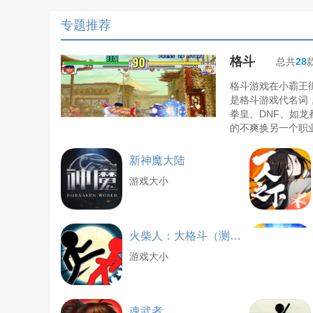
专题推荐
格斗
总共
28
格斗游戏在小霸王
是格斗游戏代名词
拳皇、DNF、如龙
的不爽换另一个职
新神魔大陆
游戏大小
火柴人：大格斗（测试版）
游戏大小
魂武者