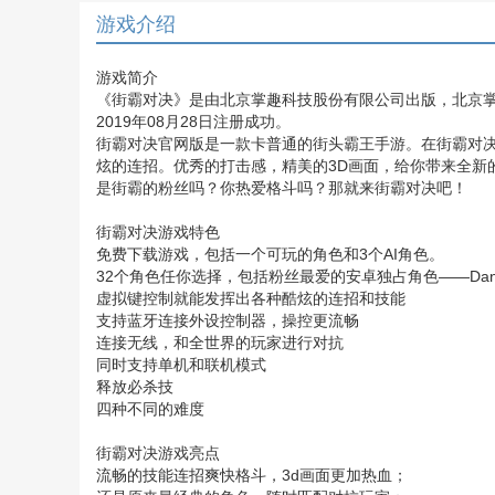
游戏介绍
游戏简介
《街霸对决》是由北京掌趣科技股份有限公司出版，北京掌趣
2019年08月28日注册成功。
街霸对决官网版是一款卡普通的街头霸王手游。在街霸对
炫的连招。优秀的打击感，精美的3D画面，给你带来全新
是街霸的粉丝吗？你热爱格斗吗？那就来街霸对决吧！
街霸对决游戏特色
免费下载游戏，包括一个可玩的角色和3个AI角色。
32个角色任你选择，包括粉丝最爱的安卓独占角色——Da
虚拟键控制就能发挥出各种酷炫的连招和技能
支持蓝牙连接外设控制器，操控更流畅
连接无线，和全世界的玩家进行对抗
同时支持单机和联机模式
释放必杀技
四种不同的难度
街霸对决游戏亮点
流畅的技能连招爽快格斗，3d画面更加热血；