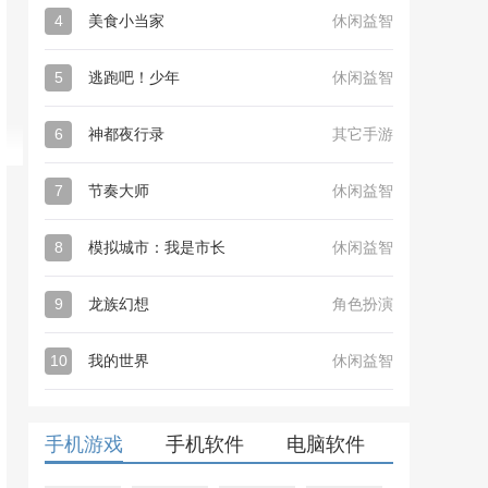
4
美食小当家
休闲益智
5
逃跑吧！少年
休闲益智
6
神都夜行录
其它手游
7
节奏大师
休闲益智
8
模拟城市：我是市长
休闲益智
9
龙族幻想
角色扮演
10
我的世界
休闲益智
手机游戏
手机软件
电脑软件