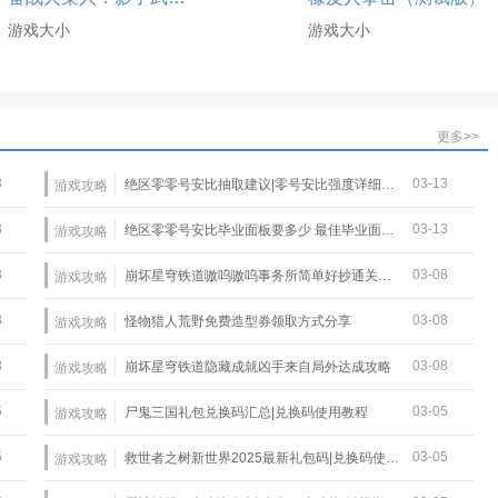
游戏大小
游戏大小
更多>>
3
03-13
绝区零零号安比抽取建议|零号安比强度详细介绍
游戏攻略
3
03-13
绝区零零号安比毕业面板要多少 最佳毕业面板一览
游戏攻略
3
03-08
崩坏星穹铁道嗷呜嗷呜事务所简单好抄通关攻略
游戏攻略
8
03-08
怪物猎人荒野免费造型券领取方式分享
游戏攻略
8
03-08
崩坏星穹铁道隐藏成就凶手来自局外达成攻略
游戏攻略
5
03-05
尸鬼三国礼包兑换码汇总|兑换码使用教程
游戏攻略
5
03-05
救世者之树新世界2025最新礼包码|兑换码使用教程
游戏攻略