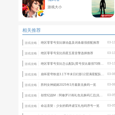
游戏大小
相关推荐
03-1
绝区零零号安比驱动盘及词条最强搭配推荐
游戏攻略
03-1
绝区零零号安比四星五星音擎选择推荐
游戏攻略
03-1
绝区零零号安比怎么配队|零号安比最强T0阵容推荐
游戏攻略
03-0
崩坏星穹铁道3.1下半末日幻影12层满星配队推荐
游戏攻略
03-0
胜利女神妮姬2025年3月最新兑换码一览
游戏攻略
03-0
创世纪战M：阿修罗计画礼包兑换码汇总|兑换码使用教程
游戏攻略
03-0
命运圣契：少女的羁绊虚宝礼包码序号一览
游戏攻略