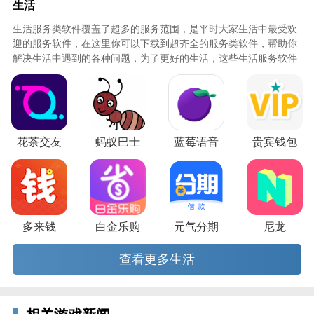
生活
【信用卡管家】
生活服务类软件覆盖了超多的服务范围，是平时大家生活中最受欢
买买买，刷刷刷后*怕忘了还款给你的信用加了污点，
迎的服务软件，在这里你可以下载到超齐全的服务类软件，帮助你
有了它设置账单还款日，及时贴心提醒，还款不逾期。
解决生活中遇到的各种问题，为了更好的生活，这些生活服务软件
必不可少，快来知识屋下载吧！
【查社保】
可以进行养老保险，医疗保险，失业保险，等社保的查
询，让你成为社保掌上通。
花茶交友
蚂蚁巴士
蓝莓语音
贵宾钱包
【不忘初心】
各种贴心服务等着您，买房贷款怎样划算，贷款计算器
帮你算出优秀方案。
【查公积金】
多来钱
白金乐购
元气分期
尼龙
宅在家，足不出户也能一键缴查，你想了解的全都有。
查看更多生活
【资讯与政策】
在外打拼，没有房子哪来的归属感，热点新闻，买房新
政策时实更新，让你买房不用愁，新闻早知道。