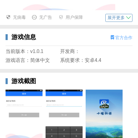
无病毒
无广告
用户保障
展开更多
游戏信息
官方合作
当前版本：v1.0.1
开发商：
十堰社保官网简介
游戏语言：简体中文
系统要求：安卓4.4
十堰社保app是一款便民的生活服务应用，是个面向于
十堰地区人士的社保服务软件。通过十堰社保app用户
游戏截图
们还在线缴纳社保，查询保险产品信息，以及在家或异
地办理社保等。