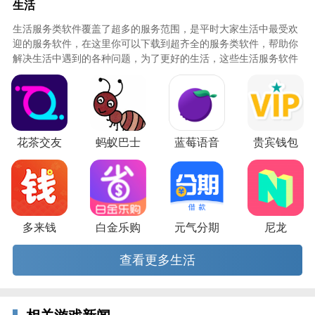
生活
生活服务类软件覆盖了超多的服务范围，是平时大家生活中最受欢
迎的服务软件，在这里你可以下载到超齐全的服务类软件，帮助你
中国国航特色功能
解决生活中遇到的各种问题，为了更好的生活，这些生活服务软件
必不可少，快来知识屋下载吧！
1、航班动态：飞机在哪早知道，航班动态随时掌控，
精准查询航班起降时间，支持语音输入，第一时间知晓
航班状态变更信息。
2、机票预订：国内、国际随便飞，每周为旅客提供超
花茶交友
蚂蚁巴士
蓝莓语音
贵宾钱包
过7000个航班、130多万个座位。支持语音识别购票，
支付流程安全快捷。
3、行程管理：国航行程，一手掌握不管您在哪里购买
的国航客票，不但可以查看自己的行程，还会有贴心的
多来钱
白金乐购
元气分期
尼龙
行程服务提醒。
查看更多生活
4、办理值机：值机不排队，就是任性，好座位，提前
选。免去机场柜台排队的烦恼，‘二维码’直接登机，特
别的体验给特别的你。