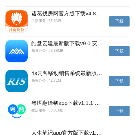
4、现已支持在线为深航、山航航旅客办理值机手续。
诸葛找房网官方版下载v4.8.1.1 安卓最新版
5、新增儿童兑换奖励客票
生活服务 | 66.6MB
下载
6、无成人陪伴儿童购票、服务申请上线
7、新增伤残军人、警察优惠购票
皓盘云建最新版下载v9.0 安卓版
8、新增酒店预定，机票、酒店，出行无忧
商务办公 | 53.38MB
下载
ris云客移动销售系统最新版下载v1.1.25 安卓手机版
商务办公 | 42.71M
下载
粤语翻译帮app下载v1.1.1 安卓版
生活服务 | 60.01MB
下载
人生笔记app官方版下载v1.19.4 安卓版