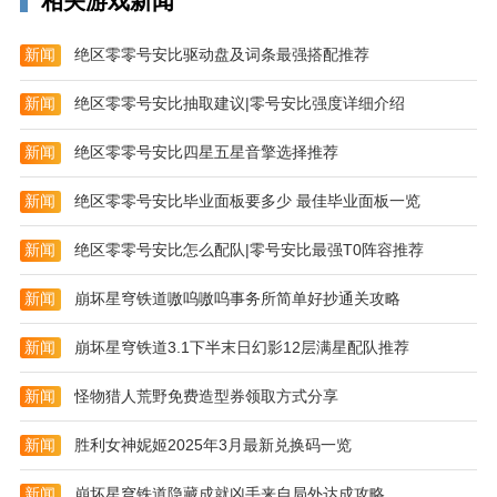
相关游戏新闻
5、座享其成：好座位，提前选！来一场说走就走的旅
行，选一个宽敞舒适的座位
新闻
绝区零零号安比驱动盘及词条最强搭配推荐
6、里程兑换：飞行里程不再作废小里程，大用处。能
新闻
绝区零零号安比抽取建议|零号安比强度详细介绍
换免票也能换礼品，从此里程不再作废。
7、会员服务：知音会员的好管家，提供全面的凤凰知
新闻
绝区零零号安比四星五星音擎选择推荐
音账户管理功能，支持里程明细查询、账单查询、受让
新闻
绝区零零号安比毕业面板要多少 最佳毕业面板一览
人管理和拍照补登。
新闻
绝区零零号安比怎么配队|零号安比最强T0阵容推荐
新闻
崩坏星穹铁道嗷呜嗷呜事务所简单好抄通关攻略
新闻
崩坏星穹铁道3.1下半末日幻影12层满星配队推荐
新闻
怪物猎人荒野免费造型券领取方式分享
新闻
胜利女神妮姬2025年3月最新兑换码一览
新闻
崩坏星穹铁道隐藏成就凶手来自局外达成攻略