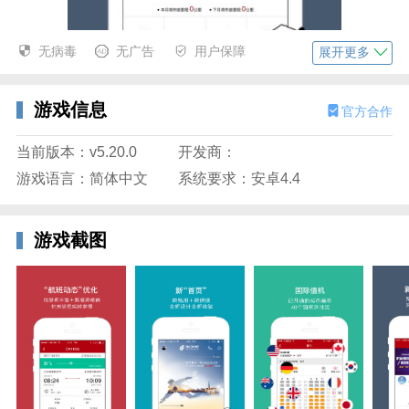
无病毒
无广告
用户保障
展开更多
游戏信息
官方合作
中国国航官方简介
当前版本：v5.20.0
开发商：
游戏语言：简体中文
系统要求：安卓4.4
中国国际航空公司 Air China是中国唯一的载旗航空公
司，承担着中国国家领导人出国访问的专机任务，星空
联盟成员。国航共拥有 426 条航线，航线网络覆盖了全
游戏截图
球六大洲 39 个国家和地区的 183 个城市，并可通过星
空联盟，把航线网络延伸到世界 192 个国家的 1330 座
机场。带您体验便捷、轻松的国航之旅。出行管家、特
价机票、办理乘机、航班动态、凤凰知音、自助改期等
简便操作随时随心,贴身服务尽善尽美。还有中、英、
日文三语可供选择。