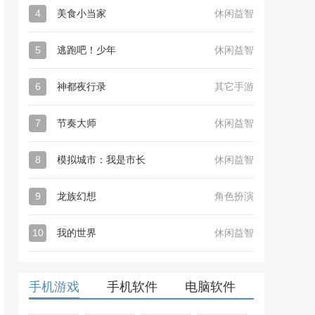
4
美食小当家
休闲益智
5
逃跑吧！少年
休闲益智
6
神都夜行录
其它手游
7
节奏大师
休闲益智
8
模拟城市：我是市长
休闲益智
9
龙族幻想
角色扮演
10
我的世界
休闲益智
手机游戏
手机软件
电脑软件