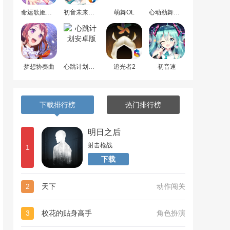
命运歌姬安卓版
初音未来梦幻歌姬
萌舞OL
心动劲舞团最新版
梦想协奏曲
心跳计划安卓版
追光者2
初音速
下载排行榜
热门排行榜
明日之后
射击枪战
1
下载
2
天下
动作闯关
3
校花的贴身高手
角色扮演