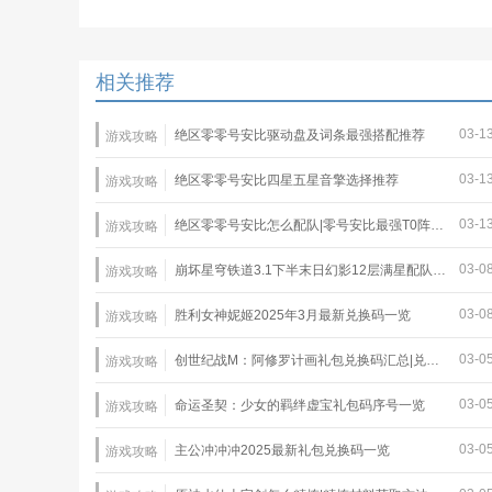
相关推荐
03-1
绝区零零号安比驱动盘及词条最强搭配推荐
游戏攻略
03-1
绝区零零号安比四星五星音擎选择推荐
游戏攻略
03-1
绝区零零号安比怎么配队|零号安比最强T0阵容推荐
游戏攻略
03-0
崩坏星穹铁道3.1下半末日幻影12层满星配队推荐
游戏攻略
03-0
胜利女神妮姬2025年3月最新兑换码一览
游戏攻略
03-0
创世纪战M：阿修罗计画礼包兑换码汇总|兑换码使用教程
游戏攻略
03-0
命运圣契：少女的羁绊虚宝礼包码序号一览
游戏攻略
03-0
主公冲冲冲2025最新礼包兑换码一览
游戏攻略