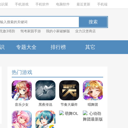
知识屋
手机游戏
手机软件
电脑软件
最近更新
手机端
无敌3塔防
驾考家园手游
我的小家破解版
业力汉堡商店
识
专题大全
排行榜
其它
热门游戏
音乐少女
黑夜传说
节奏大爆炸
唱舞团