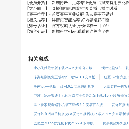
【会员开拓】- 新增搏击、足球专业会员 点播支持用券兑
【大小同屏】- 直播间精彩回看推送 直播点播同时看
【赛事推荐】- 首页赛事直播提醒 焦点赛事不错过
【相关推荐】- 详情页智能推荐 好内容精彩不断
【账号认证】- 官方权威认证 身份特权一目了然
【粉丝列表】- 新增粉丝列表 看看有谁关注了你
相关游戏
小小优酷最新版下载v5.4.6 安卓官方版
现映短剧软件下载v3
东梨短剧免费正版app下载v4.0.3 安卓版
红豆live官方版下
湖南iptv手机版下载v4.0.1 安卓最新版本
大拿监控手机客户端
中维世纪云视通手机远程监控平台最新版下载v10.7.66 安卓官
掌上看家观看端手机版下载v5.8.3 安卓官方版
爱奇艺播播机
爱奇艺直播机手机版(改名爱奇艺播播机)下载v9.9.5 安卓最新
吉他世界app官方版下载v4.22.4 安卓版
腾讯视频海外版app