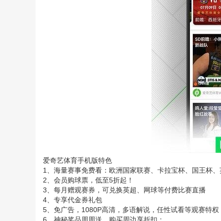
爱奇艺体育手机版特色
1、海量赛事免费看：欧洲国家联赛、卡拉宝杯、国王杯、
2、会员购球票，低至5折起！
3、每月赠观赛券，可兑换英超、网球等付费比赛直播
4、专享代金券礼包
5、免广告，1080P高清，多语解说，任性试看等观赛特权
6、神秘奖品周周送、购买周边享折扣：