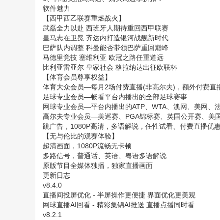
软件魅力
【西甲西乙联赛重燃战火】
武磊全力以赴 西班牙人期待重回西甲联赛
皇马志在卫冕 齐达内打造银河战舰新时代
巴萨队内调整 科曼能否带领巴萨重回巅峰
马德里竞技 塞维利亚 欧冠之路任重道远
比利亚雷亚尔 皇家社会 格拉纳达出征欧联杯
【体育会员尊享权益】
体育大众会员—每月2场付费直播(非高尔夫)，额外付费
足球专业会员—畅看平台内播出的全部足球赛事
网球专业会员—平台内播出的ATP、WTA、澳网、美网
高尔夫专业会员—美巡赛、PGA锦标赛、英国公开赛、美
跳广告，1080P高清，多语解说，任性试看、付费直播优
【无与伦比的观赛体验】
超清画面，1080P流畅无卡顿
多路信号，普通话、英语、粤语多语解说
原版节目全媒体独播，独家直播画面
更新日志
v8.4.0
直播间投屏优化 - 半屏操作更便捷 界面优化更美观
网球直播AI回看 - 精彩集锦AI推送 直播点播同时看
v8.2.1