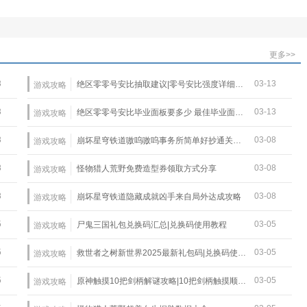
更多>>
3
03-13
绝区零零号安比抽取建议|零号安比强度详细介绍
游戏攻略
3
03-13
绝区零零号安比毕业面板要多少 最佳毕业面板一览
游戏攻略
3
03-08
崩坏星穹铁道嗷呜嗷呜事务所简单好抄通关攻略
游戏攻略
8
03-08
怪物猎人荒野免费造型券领取方式分享
游戏攻略
8
03-08
崩坏星穹铁道隐藏成就凶手来自局外达成攻略
游戏攻略
5
03-05
尸鬼三国礼包兑换码汇总|兑换码使用教程
游戏攻略
5
03-05
救世者之树新世界2025最新礼包码|兑换码使用教程
游戏攻略
5
03-05
原神触摸10把剑柄解谜攻略|10把剑柄触摸顺序详解
游戏攻略