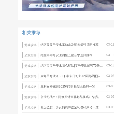
相关推荐
03-1
绝区零零号安比驱动盘及词条最强搭配推荐
游戏攻略
03-1
绝区零零号安比四星五星音擎选择推荐
游戏攻略
03-1
绝区零零号安比怎么配队|零号安比最强T0阵容推荐
游戏攻略
03-0
崩坏星穹铁道3.1下半末日幻影12层满星配队推荐
游戏攻略
03-0
胜利女神妮姬2025年3月最新兑换码一览
游戏攻略
03-0
创世纪战M：阿修罗计画礼包兑换码汇总|兑换码使用教程
游戏攻略
03-0
命运圣契：少女的羁绊虚宝礼包码序号一览
游戏攻略