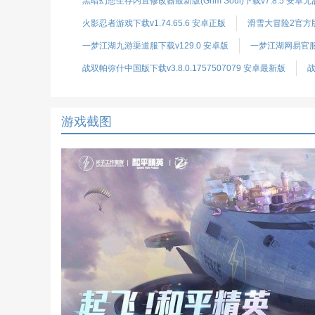
黑暗幻想生存内置修改器最新版(Grim Soul)下载v7.8.5 安卓
火影忍者游戏下载v1.74.65.6 安卓正版
滑雪大冒险2官方版
一梦江湖九游渠道服下载v129.0 安卓版
一梦江湖网易官服下
战双帕弥什中国版下载v3.8.0.1757507079 安卓最新版
战
游戏截图