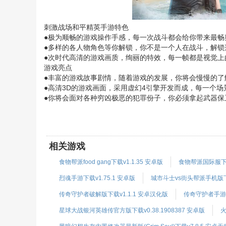
刺激战场和平精英手游特色
●极为顺畅的游戏操作手感，每一次战斗都会给你带来最畅
●多样的各人物角色等你解锁，你不是一个人在战斗，解锁
●次时代高清的游戏画质，绚丽的特效，每一帧都是视觉
游戏亮点
●丰富的游戏故事剧情，随着游戏的发展，你将会慢慢的了
●高清3D的游戏画面，采用虚幻4引擎开发而成，每一个
●你将会面对各种穷凶极恶的犯罪份子，你必须拿起武器保
相关游戏
食物帮派food gang下载v1.1.35 安卓版
食物帮派国际服下载v
烈魂手游下载v1.75.1 安卓版
城市斗士vs街头帮派手机版下载
传奇守护者破解版下载v1.1.1 安卓汉化版
传奇守护者手游下
星球大战银河英雄传官方版下载v0.38.1908387 安卓版
火