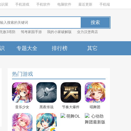
知识屋
手机游戏
手机软件
电脑软件
最近更新
手机端
无敌3塔防
驾考家园手游
我的小家破解版
业力汉堡商店
识
专题大全
排行榜
其它
热门游戏
音乐少女
黑夜传说
节奏大爆炸
唱舞团