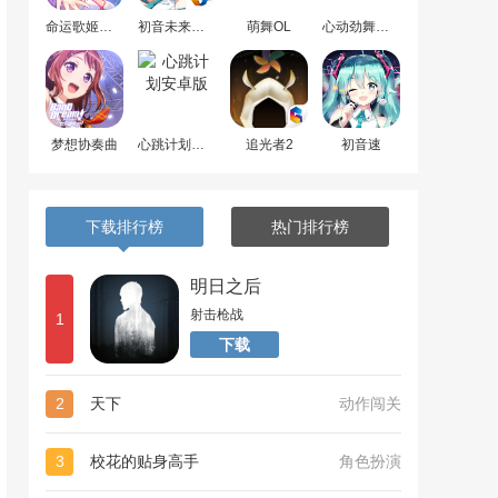
命运歌姬安卓版
初音未来梦幻歌姬
萌舞OL
心动劲舞团最新版
梦想协奏曲
心跳计划安卓版
追光者2
初音速
下载排行榜
热门排行榜
明日之后
射击枪战
1
下载
2
天下
动作闯关
3
校花的贴身高手
角色扮演