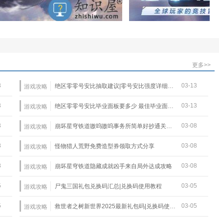
更多>>
3
03-13
绝区零零号安比抽取建议|零号安比强度详细介绍
游戏攻略
3
03-13
绝区零零号安比毕业面板要多少 最佳毕业面板一览
游戏攻略
3
03-08
崩坏星穹铁道嗷呜嗷呜事务所简单好抄通关攻略
游戏攻略
8
03-08
怪物猎人荒野免费造型券领取方式分享
游戏攻略
8
03-08
崩坏星穹铁道隐藏成就凶手来自局外达成攻略
游戏攻略
5
03-05
尸鬼三国礼包兑换码汇总|兑换码使用教程
游戏攻略
5
03-05
救世者之树新世界2025最新礼包码|兑换码使用教程
游戏攻略