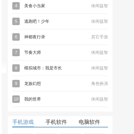
4
美食小当家
休闲益智
5
逃跑吧！少年
休闲益智
6
神都夜行录
其它手游
7
节奏大师
休闲益智
8
模拟城市：我是市长
休闲益智
9
龙族幻想
角色扮演
10
我的世界
休闲益智
手机游戏
手机软件
电脑软件