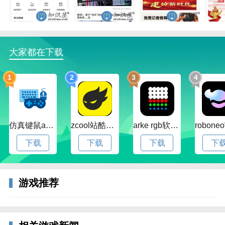
速闻ISeedNews内容涵盖内蒙古热点资讯、内蒙古盟市
新闻、内蒙古社会新闻、内蒙古财经热点、内蒙古法制
新闻、内蒙古民生服务、内蒙古房产新闻、内蒙古教育
资讯。
大家都在下载
可随时随地分享到微博、微信、朋友圈、qq空间等社交
平台。
1
2
3
4
软件功能
【互动直播】
仿真键鼠app官方版下载v1.4.3.58 安卓最新版
zcool站酷官方版下载v5.15.0 安卓最新版本
arke rgb软件下载v20.0 安卓版
有趣有料，有颜有才，实时直播边看边评，拒绝作秀直
播真相。
下载
下载
下载
下
【原创栏目】
摆脱平庸，专注角度，时事槽点提神醒脑，搞笑段子欲
游戏推荐
罢不能。
【精彩跟贴】