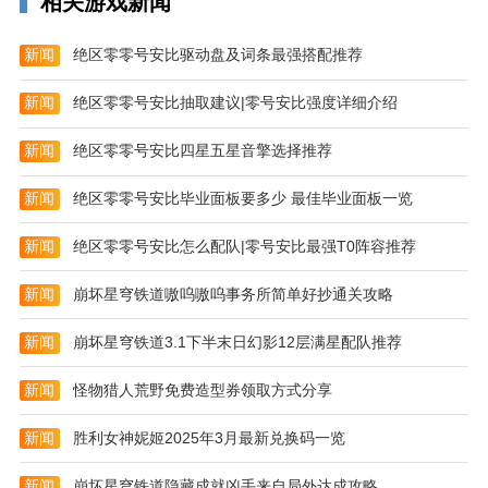
相关游戏新闻
段子即正义，吐槽请随意，犀利评论奇葩盖楼，各路大
神以“贴”会友。
新闻
绝区零零号安比驱动盘及词条最强搭配推荐
软件优势
新闻
绝区零零号安比抽取建议|零号安比强度详细介绍
【知识增量】
要严肃有知识，要八卦有内幕，足不出户，知周天下。
新闻
绝区零零号安比四星五星音擎选择推荐
【聚合服务】
新闻
绝区零零号安比毕业面板要多少 最佳毕业面板一览
领金币，玩游戏，生日彩蛋贴心关怀，在这里你不孤
新闻
绝区零零号安比怎么配队|零号安比最强T0阵容推荐
独。
【话题问吧】
新闻
崩坏星穹铁道嗷呜嗷呜事务所简单好抄通关攻略
宇宙难题，我来帮你。专家达人机智回复，2265吃瓜群
新闻
崩坏星穹铁道3.1下半末日幻影12层满星配队推荐
众热心解围。
新闻
怪物猎人荒野免费造型券领取方式分享
【兴趣订阅】
新闻
胜利女神妮姬2025年3月最新兑换码一览
15万网易号随心订阅，智能推荐投你所好；看你真正想
看的内容，做一个懂你的新闻app。
新闻
崩坏星穹铁道隐藏成就凶手来自局外达成攻略