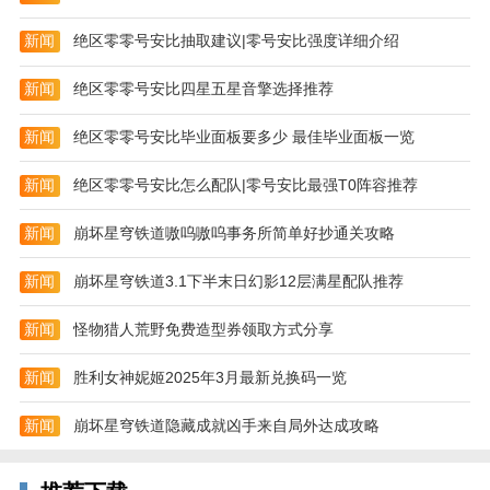
新闻
绝区零零号安比抽取建议|零号安比强度详细介绍
新闻
绝区零零号安比四星五星音擎选择推荐
新闻
绝区零零号安比毕业面板要多少 最佳毕业面板一览
新闻
绝区零零号安比怎么配队|零号安比最强T0阵容推荐
新闻
崩坏星穹铁道嗷呜嗷呜事务所简单好抄通关攻略
新闻
崩坏星穹铁道3.1下半末日幻影12层满星配队推荐
新闻
怪物猎人荒野免费造型券领取方式分享
新闻
胜利女神妮姬2025年3月最新兑换码一览
2、然后我们根据自己游戏的渠道选择【网易官方渠道
新闻
崩坏星穹铁道隐藏成就凶手来自局外达成攻略
账号】、【受理渠道账号】、【其它渠道账号】。