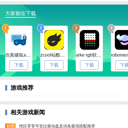
- 为基于物理的疯狂摔倒而欢笑！
- 挑战模式包含1000个不断递进的关卡，一个全新的排
大家都在下载
行榜，成就。
1
2
3
4
游戏特色
1、姿势无限制，也没什么招数必须学习培训，用你灵
便的实际操作冲过大量阻碍;
仿真键鼠app官方版下载v1.4.3.58 安卓最新版
zcool站酷官方版下载v5.15.0 安卓最新版本
arke rgb软件下载v20.0 安卓版
2、3d可爱卡通作战情景，游戏背景栩栩如生，还会继
续有许多跑位阻拦你前行的游戏玩家;
下载
下载
下载
下
3、许多不一样的游戏道具，有效的应用游戏道具能够
给你轻轻松松提升副本。
游戏推荐
蛋仔派对未成年充值退款方法
方法一：网易公众号退款
1、我们打开微信搜索【网易家长关爱平台】。
相关游戏新闻
新闻
绝区零零号安比驱动盘及词条最强搭配推荐