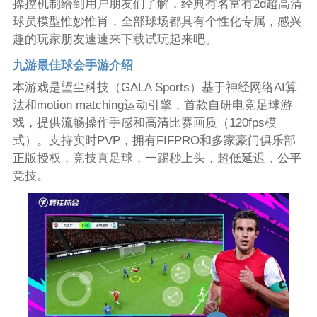
操控机制给到用户朋友们了解，经典有名富有2d超高清
球员模型惟妙惟肖，全部球场都具有个性化专属，感兴
趣的玩家朋友速速来下载试玩起来吧。
九游最佳球会手游介绍
本游戏是望尘科技（GALA Sports）基于神经网络AI算
法和motion matching运动引擎，首款自研电竞足球游
戏，提供流畅操作手感和高清比赛画质（120fps模
式）。支持实时PVP，拥有FIFPRO和多家豪门俱乐部
正版授权，竞技真足球，一踢秒上头，超低延迟，公平
竞技。