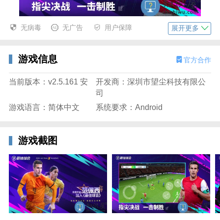
无病毒
无广告
用户保障
最佳球会九游版安卓特色
展开更多
1、参与实时竞技，还可以定制属于你们球员的专属服
装，超清球员模型，尽情享受其中的丝滑手感，给你不
游戏信息
官方合作
一样的挑战乐趣
当前版本：v2.5.161 安
开发商：深圳市望尘科技有限公
2、参与紧张刺激的团队竞技，不断挖掘每一个球员的
司
技能，玩家在这里可以不断组织自己的最佳球团，还可
游戏语言：简体中文
系统要求：Android
以培养你的超级巨星
3、各种打球的特效都将完美得到还原，尽情感受最为
游戏截图
真实的足球竞技体验，高清细腻的画面风格让人仿佛沉
浸其中，感受紧张刺激的体育精神
游戏玩法
1、各式各样的游戏奖励，各式各样的足球技巧都可以
进行不同的开发。都可以用来开发球队
2、大量的游戏奖励金币都可以进行俱乐部的开发。大