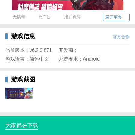
无病毒
无广告
用户保障
展开更多
英雄联盟腾讯手机版特色
游戏信息
官方合作
--英雄技能-- 一些英雄拥有技能能在特定的环境下增加
金钱。
当前版本：v6.2.0.871
开发商：
--野外怪物-- 通过最后一击杀死野外生物可以获得。无
游戏语言：简体中文
系统要求：Android
论比赛进行了多久，野外生物掉落的金钱都是一样的。
当己方友军击杀特定的怪物，会给整个队伍带来金钱收
游戏截图
入。
--被动收入-- 英雄即使没有击杀单位仍可获得金钱，称
为被动收入。所有英雄的金钱每秒都会增长，具体的被
动收入的数额还和符文、召唤技能或者贤者之石这样的
能获取金钱的道具有关。
--击杀敌方小兵-- 通过最后一击杀死敌方的小兵可以获
大家都在下载
取金钱。这个数额由游戏时间和击杀的兵种决定。比赛