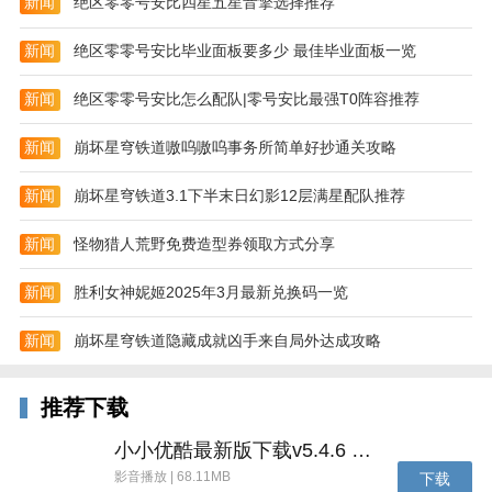
新闻
绝区零零号安比四星五星音擎选择推荐
-自由灵活的超神走位，带你震撼全场。
新闻
绝区零零号安比毕业面板要多少 最佳毕业面板一览
-邀请好友开局、随时开展你的激情团战。
新闻
绝区零零号安比怎么配队|零号安比最强T0阵容推荐
-简单易用的比赛匹配系统撮合不同的玩家进行对抗。
新闻
崩坏星穹铁道嗷呜嗷呜事务所简单好抄通关攻略
游戏亮点
LOL: Wild Rift正版IP 经典还原端游纯正体验
新闻
崩坏星穹铁道3.1下半末日幻影12层满星配队推荐
真正的5V5公平竞技 传承端游经典分路
新闻
怪物猎人荒野免费造型券领取方式分享
R闪、E闪、落地金身、技能连招……
新闻
胜利女神妮姬2025年3月最新兑换码一览
这并不是单纯的MOBA常规玩法移植
新闻
崩坏星穹铁道隐藏成就凶手来自局外达成攻略
而是在每一处体验都进行重新的设计与打磨
在带来全新的moba手游体验同时
推荐下载
更好的操作手感 还原端游经典炫技操作
小小优酷最新版下载v5.4.6 安卓官方版
易上手 高上限 兼具策略深度、战术多样性
影音播放 | 68.11MB
下载