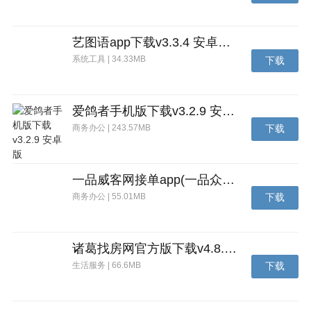
适配移动端 多重创新 MOBA体验更有趣
战术、策略、深度、意识、决策力……
艺图语app下载v3.3.4 安卓免费版
系统工具 | 34.33MB
下载
也希望能让你感受到“这才是LOL: Wild Rift”
爱鸽者手机版下载v3.2.9 安卓版
商务办公 | 243.57MB
下载
一品威客网接单app(一品众包)下载v2.7.1 安卓最新版
商务办公 | 55.01MB
下载
诸葛找房网官方版下载v4.8.1.1 安卓最新版
生活服务 | 66.6MB
下载