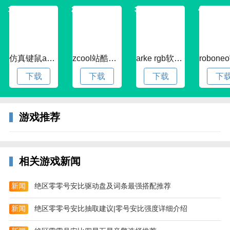
进行越久，击杀小兵获得的金钱就越多，击杀的兵种不
1
2
3
4
同，则获得的金钱值也不固定。
--英雄击杀与协助击杀-- 击杀敌方英雄可以获得金钱奖
励，数额取决于被击杀英雄最近的击杀数(击杀连续击
仿真键鼠app官方版下载v1.4.3.58 安卓最新版
zcool站酷官方版下载v5.15.0 安卓最新版本
arke rgb软件下载v20.0 安卓版
杀数越高的英雄，获得的金钱越多)。拿到第一滴血的
下载
下载
下载
下
玩家也会有额外的金钱奖励。给予最后一击的英雄会获
得大部分金钱奖励，其他参与击杀的英雄也会获得部分
金钱奖励(协助条件：在被击杀英雄死亡前10秒内对其
游戏推荐
造成伤害)。
游戏特色
-可自定义玩家的交互界面。
相关游戏新闻
-游戏内置的排行和竞技系统。
新闻
绝区零零号安比驱动盘及词条最强搭配推荐
-通过网络提供无尽的自由英雄选择。
-各种华丽的战斗场景为你完美呈现。
新闻
绝区零零号安比抽取建议|零号安比强度详细介绍
-强有力的统计工具提供最佳平衡性。