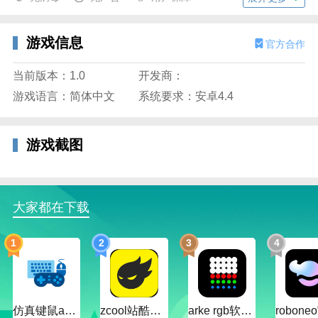
台，帮你轻松升级；
2、游戏透视：开启吃鸡游戏的透视功能，让你随时都
游戏信息
官方合作
能对游戏内况更清楚些。
当前版本：1.0
开发商：
游戏语言：简体中文
系统要求：安卓4.4
游戏截图
大家都在下载
和平精英一键除草辅助亮点：
1
2
3
4
1、解决了游戏爱好者打游戏失败的问题，有了它，帮
你轻松升级，轻松在线吃鸡；
2、改变了吃鸡游戏的玩法，让你轻松过关。
仿真键鼠app官方版下载v1.4.3.58 安卓最新版
zcool站酷官方版下载v5.15.0 安卓最新版本
arke rgb软件下载v20.0 安卓版