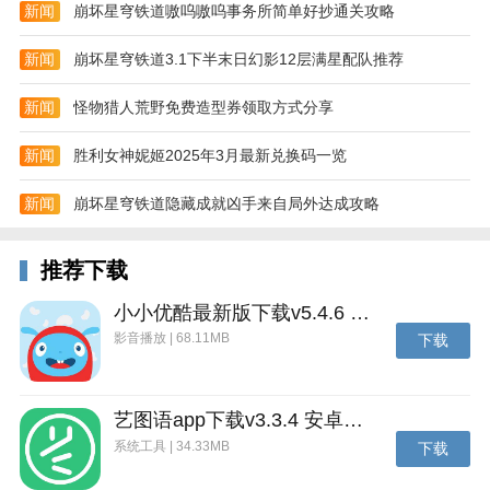
新闻
崩坏星穹铁道嗷呜嗷呜事务所简单好抄通关攻略
新闻
崩坏星穹铁道3.1下半末日幻影12层满星配队推荐
新闻
怪物猎人荒野免费造型券领取方式分享
新闻
胜利女神妮姬2025年3月最新兑换码一览
新闻
崩坏星穹铁道隐藏成就凶手来自局外达成攻略
推荐下载
小小优酷最新版下载v5.4.6 安卓官方版
影音播放 | 68.11MB
下载
艺图语app下载v3.3.4 安卓免费版
系统工具 | 34.33MB
下载