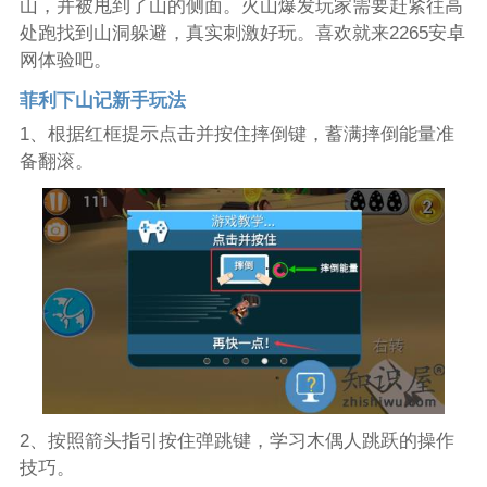
山，并被甩到了山的侧面。火山爆发玩家需要赶紧往高
处跑找到山洞躲避，真实刺激好玩。喜欢就来2265安卓
网体验吧。
菲利下山记新手玩法
1、根据红框提示点击并按住摔倒键，蓄满摔倒能量准
备翻滚。
2、按照箭头指引按住弹跳键，学习木偶人跳跃的操作
技巧。