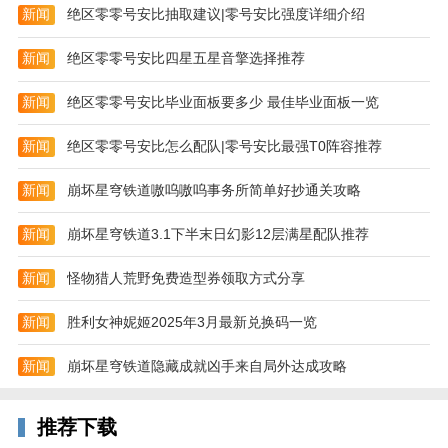
新闻
绝区零零号安比抽取建议|零号安比强度详细介绍
新闻
绝区零零号安比四星五星音擎选择推荐
新闻
绝区零零号安比毕业面板要多少 最佳毕业面板一览
新闻
绝区零零号安比怎么配队|零号安比最强T0阵容推荐
新闻
崩坏星穹铁道嗷呜嗷呜事务所简单好抄通关攻略
菲利下山记游戏特色
1、沿途的道具收集起来在你关键的时候；
新闻
崩坏星穹铁道3.1下半末日幻影12层满星配队推荐
2、火山爆发赶紧往高处跑找到山洞躲避；
新闻
怪物猎人荒野免费造型券领取方式分享
3、不断越过关卡，保证你的等级提升。
新闻
胜利女神妮姬2025年3月最新兑换码一览
菲利下山记新手攻略
新闻
崩坏星穹铁道隐藏成就凶手来自局外达成攻略
1.主角的跑酷姿势非常奇葩，不过这是正常的设定。在
正常的翻滚跑酷下主角每次落地都会根据落地点改变弹
起的方向，而且按左右键操作方向也会比较困难，需要
推荐下载
多加练习才能熟悉。