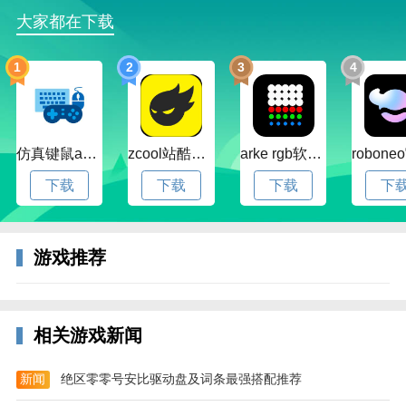
大家都在下载
菲利下山记手机版游戏介绍
1
2
3
4
《菲利下山记》（FailyTumbler）是一款虐心跑酷游
戏。在看过菲利驾驶汽车和摩托车大显身手后，我们来
瞅瞅远古一家人的生活！在寻找恐龙蛋的时候，你打扰
仿真键鼠app官方版下载v1.4.3.58 安卓最新版
zcool站酷官方版下载v5.15.0 安卓最新版本
arke rgb软件下载v20.0 安卓版
到了强大的火山，并被甩到了山的侧面。你必须“翻
滚”着下山，避开障碍物和危险，不能被岩浆追上。在
下载
下载
下载
下
这个以物理学为基础的布偶游戏中，你必须设法通过各
种危险的环境，如岩浆、河水和悬崖顶，体验惊险刺
激。
游戏推荐
游戏中玩家是菲力你在茫茫的大草原中迷失了方向在误
入到原始森林当中，你没有办法走出去只能够在此过着
大耕火种的生活，但是隔壁的小山突然喷发出红红的岩
相关游戏新闻
浆借此你不得不逃命。
新闻
绝区零零号安比驱动盘及词条最强搭配推荐