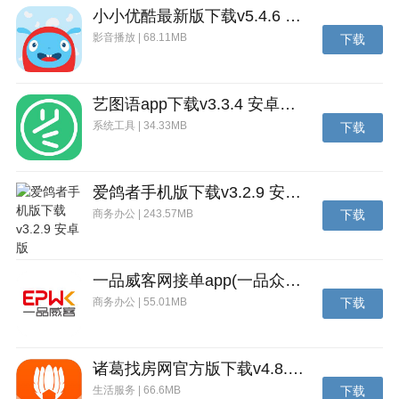
小小优酷最新版下载v5.4.6 安卓官方版
2.我们可以获得道具来帮助我们跑酷，道具都会在地图
影音播放 | 68.11MB
下载
上有提示，吃到以后可以点击右侧的道具小图标来使
用。最为常见且实用的道具就是飞行翼了，穿越岩浆或
者断层非常好用。
艺图语app下载v3.3.4 安卓免费版
系统工具 | 34.33MB
下载
3.在跑酷过程中死亡条件有几种：碰到仙人掌刺，落到
跑道外围，碰到岩浆或跑太慢被岩浆追上，碰到其他致
死物体如漩涡等。在跑酷过程中碰到树木，岩石，草丛
爱鸽者手机版下载v3.2.9 安卓版
等不会导致死亡。
商务办公 | 243.57MB
下载
4.同时按下左右方向键，主角会进入翻滚状态，翻滚状
态跑酷较为稳定，在水中翻滚状态可以跳出水面，在空
中翻滚状态是急速降落。翻滚状态需要消耗蓄力条，建
一品威客网接单app(一品众包)下载v2.7.1 安卓最新版
议在关键时候使用。
商务办公 | 55.01MB
下载
5.跑酷过程中会吃到龙蛋道具，龙蛋可以孵化，根据龙
蛋的质量会有不同的孵化时间，孵化龙蛋会获得金币以
诸葛找房网官方版下载v4.8.1.1 安卓最新版
及各种皮肤装扮。每6个小时有一个免费的龙蛋可以开
生活服务 | 66.6MB
下载
启。