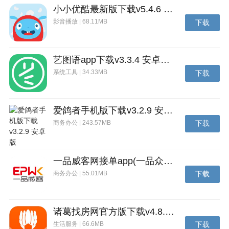
2、简单的装备获取方法，只需玩家疯狂刷图，就能有
小小优酷最新版下载v5.4.6 安卓官方版
几率获取最强悍的装备套装！
影音播放 | 68.11MB
下载
3、更多端游中的副本地图将会在游戏中被还原，更加
方便快捷的操作，随时随地体验勇士冒险！
艺图语app下载v3.3.4 安卓免费版
游戏玩法
系统工具 | 34.33MB
下载
【个性养成，突破成长】
平稳成长体系，个性变装系统，超萌宠物陪伴，职业成
爱鸽者手机版下载v3.2.9 安卓版
长从不孤单，给以冒险家的最强养成体验。
商务办公 | 243.57MB
下载
【公平竞技，格斗新生】
最为公平的成长变强，即时对决PVP，与时间竞赛的
一品威客网接单app(一品众包)下载v2.7.1 安卓最新版
PVE，均在公平的个人基础成长之上的不断突破变强，
商务办公 | 55.01MB
下载
公平对决激发热血本能，随时随时印证你的格斗实力！
【极致冒险，深渊挑战】
诸葛找房网官方版下载v4.8.1.1 安卓最新版
继承经典极致格斗挑战，深渊史诗，幸运闪光，职业的
生活服务 | 66.6MB
下载