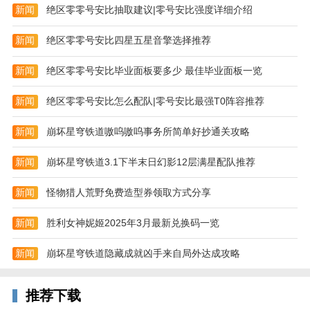
新闻
绝区零零号安比抽取建议|零号安比强度详细介绍
端；
2、华丽酷炫的技能特效也是必不可少的，绝对带给你
新闻
绝区零零号安比四星五星音擎选择推荐
最震撼的视听双享受。
新闻
绝区零零号安比毕业面板要多少 最佳毕业面板一览
3、Boss战斗不断的异界冒险，天空之城重回经典异
界。
新闻
绝区零零号安比怎么配队|零号安比最强T0阵容推荐
4、秉承着端游级别的设计理念，带给玩家最爽快的动
新闻
崩坏星穹铁道嗷呜嗷呜事务所简单好抄通关攻略
作格斗，以及优秀的画面品质；
新闻
崩坏星穹铁道3.1下半末日幻影12层满星配队推荐
5、原汁原味的副本冒险设定，热血回归开始探索争
夺；
新闻
怪物猎人荒野免费造型券领取方式分享
6、各式各样的职业随你选择，每个职业都能进行阶段
新闻
胜利女神妮姬2025年3月最新兑换码一览
性的转职，系统的成长升级；
新闻
崩坏星穹铁道隐藏成就凶手来自局外达成攻略
游戏亮点
1、绝对爽快的技能释放，游戏中体验最爽的刷图快
感，感受瞬间爆炸的热血之战！
推荐下载