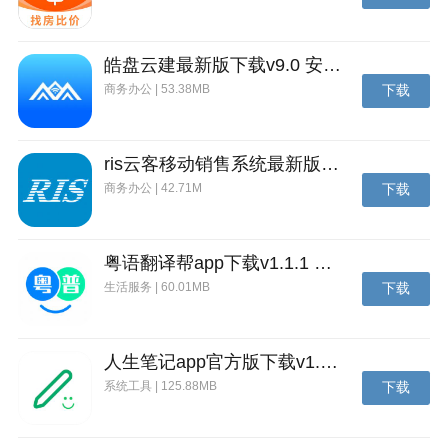
冒险比拼实力也是比拼运气，你比你想象的更强。
【爽快连击，唯快不破】
皓盘云建最新版下载v9.0 安卓版
多元职业力量体系，上百技能连招随心组合，总有适合
商务办公 | 53.38MB
下载
你的连击秘技，格斗对决爽快由心！
【巅峰对决，团本集结】
ris云客移动销售系统最新版下载v1.1.25 安卓手机版
围绕使徒的多人挑战在移动端再次展开，罗特斯Raid副
商务办公 | 42.71M
下载
本惊喜与挑战并存，更有记忆封存的远古副本等待勇士
重临挑战，阿拉德的冒险，再次开启！
粤语翻译帮app下载v1.1.1 安卓版
生活服务 | 60.01MB
下载
人生笔记app官方版下载v1.19.4 安卓版
系统工具 | 125.88MB
下载