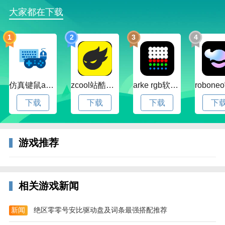
九游地下城与勇士m手游官方版介绍
大家都在下载
继承2D横版过关格斗游戏的特色，经典四大初始职业，
八大转职待觉醒，上百套技能和装备组合，爽快格斗一
1
2
3
4
触即发。更有熟悉的深渊、史诗、多人副本等待勇士的
挑战，阿拉德的冒险，在移动指尖再次展开！十一年
fight成长不断突破变强，十一年格斗王者的经典正版之
作《地下城与勇士》手游。
仿真键鼠app官方版下载v1.4.3.58 安卓最新版
zcool站酷官方版下载v5.15.0 安卓最新版本
arke rgb软件下载v20.0 安卓版
下载
下载
下载
下
游戏推荐
相关游戏新闻
地下城与勇士m九游最新特色
新闻
绝区零零号安比驱动盘及词条最强搭配推荐
1、打击感强烈的PK动作手法，神装假猪与你再战云