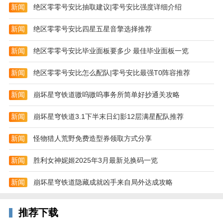
平稳成长体系，个性变装系统，超萌宠物陪伴，职业成
新闻
绝区零零号安比抽取建议|零号安比强度详细介绍
长从不孤单，给以冒险家的最强养成体验。
新闻
绝区零零号安比四星五星音擎选择推荐
--极致冒险，深渊挑战
新闻
绝区零零号安比毕业面板要多少 最佳毕业面板一览
继承经典极致格斗挑战，深渊史诗，幸运闪光，职业的
冒险比拼实力也是比拼运气，你比你想象的更强。
新闻
绝区零零号安比怎么配队|零号安比最强T0阵容推荐
--爽快连击，唯快不破
新闻
崩坏星穹铁道嗷呜嗷呜事务所简单好抄通关攻略
多元职业力量体系，上百技能连招随心组合，总有适合
你的连击秘技，格斗对决爽快由心！
新闻
崩坏星穹铁道3.1下半末日幻影12层满星配队推荐
--公平竞技，格斗新生
新闻
怪物猎人荒野免费造型券领取方式分享
最为公平的成长变强，即时对决pvp，与时间竞赛的
新闻
胜利女神妮姬2025年3月最新兑换码一览
pve，均在公平的个人基础成长之上的不断突破变强，
公平对决激发热血本能，随时随时印证你的格斗实力！
新闻
崩坏星穹铁道隐藏成就凶手来自局外达成攻略
游戏特色
1、画面画质升级，给你更霸气的感觉，帅气的英雄角
推荐下载