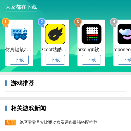
腾讯地下城与勇士m手游简介
大家都在下载
继承2d横版过关格斗游戏的特色，经典四大初始职业，
八大转职待觉醒，有着多种多样的玩法，副本、PVP、
1
2
3
4
PVE层出不穷，将动作格斗游戏的精髓体现的淋漓精
致，DNF手游完美沿袭端游的整体特色，通过手指操控
带来不一样的格斗体验。
仿真键鼠app官方版下载v1.4.3.58 安卓最新版
zcool站酷官方版下载v5.15.0 安卓最新版本
arke rgb软件下载v20.0 安卓版
下载
下载
下载
下
游戏推荐
相关游戏新闻
地下城与勇士m腾讯版优势
--个性养成，突破成长
新闻
绝区零零号安比驱动盘及词条最强搭配推荐