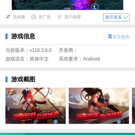
无病毒
无广告
用户保障
展开更多
游戏信息
官方合作
当前版本：v118.3.8.0
开发商：
3、收集史诗装备参与多人团队攻坚战。
游戏语言：简体中文
系统要求：Android
游戏截图