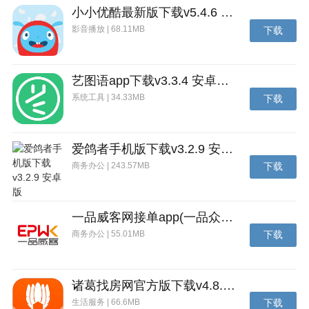
色选择，装备武器自由搭配；
小小优酷最新版下载v5.4.6 安卓官方版
2、恢弘壮观的场景，真正属于你的殿堂级的战斗即将
影音播放 | 68.11MB
下载
在这里开始，无限的痛快对战；
3、华丽的技能瞬间就能释放，超大型的地图，可跨服
艺图语app下载v3.3.4 安卓免费版
竞技对战，寻找队友对战。
系统工具 | 34.33MB
下载
爱鸽者手机版下载v3.2.9 安卓版
商务办公 | 243.57MB
下载
一品威客网接单app(一品众包)下载v2.7.1 安卓最新版
商务办公 | 55.01MB
下载
诸葛找房网官方版下载v4.8.1.1 安卓最新版
生活服务 | 66.6MB
下载