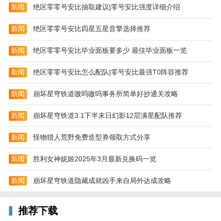
新闻
绝区零零号安比抽取建议|零号安比强度详细介绍
3.百变战宠炫酷助战 专属卫队屠戮BOSS
新闻
绝区零零号安比四星五星音擎选择推荐
4.千种神装策略搭配 灵魂组合自由玩转
新闻
绝区零零号安比毕业面板要多少 最佳毕业面板一览
太极熊猫最新版更新内容
1、开放五级转生
新闻
绝区零零号安比怎么配队|零号安比最强T0阵容推荐
2、新增公会跨服战场
新闻
崩坏星穹铁道嗷呜嗷呜事务所简单好抄通关攻略
3、新增战队跨服战场
新闻
崩坏星穹铁道3.1下半末日幻影12层满星配队推荐
4、新增全职业2、3技能符文进化
新闻
怪物猎人荒野免费造型券领取方式分享
5、新增太极兑换功能
6、极限求生开放时间调整
新闻
胜利女神妮姬2025年3月最新兑换码一览
7、极限漂流调整为公会活动
新闻
崩坏星穹铁道隐藏成就凶手来自局外达成攻略
8、乾坤装备新增四个星石镶嵌
推荐下载
9、坐骑强化开放至30级