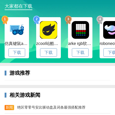
蜗牛首款动作RPG手游《太极熊猫》携浓厚美式漫画风
大家都在下载
格来袭!想体验3D端游引擎和真人动作捕捉技术强强打
造出的手游最爽快打击感么?想体验独一无二的浮空连
1
2
3
4
招格斗带来畅爽体验嘛?《太极熊猫》庞大的伊瓦兰斯
幻之大陆等你来挑战!三大职业,百种武神,千种装备最强
的动作角色等你来养成!全新开放实时PVP竞技场、组队
BOSS战让你成为真正的强者.
仿真键鼠app官方版下载v1.4.3.58 安卓最新版
zcool站酷官方版下载v5.15.0 安卓最新版本
arke rgb软件下载v20.0 安卓版
下载
下载
下载
下
游戏推荐
相关游戏新闻
太极熊猫当乐版特色
1.全面颠覆传统arpg 史上最强的打击快感
新闻
绝区零零号安比驱动盘及词条最强搭配推荐
2.3D端游引擎打造 视网膜级视觉盛宴