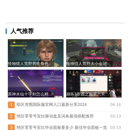
人气推荐
怪物猎人荒野男性角色捏脸推荐|捏脸数据导入教程
怪物猎人荒野大小金冠高效速刷方法分享
原神水仙十字剑怎么精炼|精炼材料获取方法
崩坏3新愿之巅第六关通关攻略
1
暗区突围国际服官网入口最新分享2024
04-16
2
绝区零零号安比驱动盘及词条最强搭配推荐
03-13
3
绝区零零号安比毕业面板要多少 最佳毕业面板一览
03-13