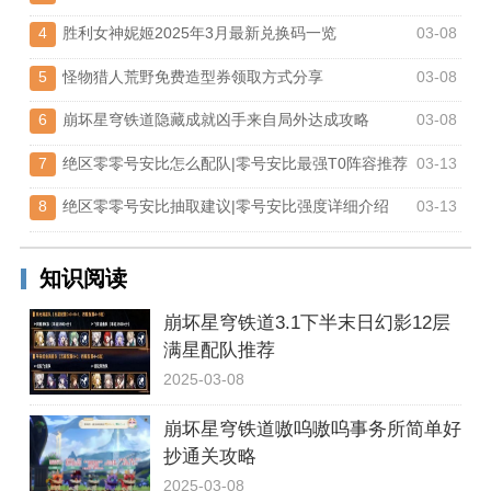
4
胜利女神妮姬2025年3月最新兑换码一览
03-08
5
怪物猎人荒野免费造型券领取方式分享
03-08
6
崩坏星穹铁道隐藏成就凶手来自局外达成攻略
03-08
7
绝区零零号安比怎么配队|零号安比最强T0阵容推荐
03-13
8
绝区零零号安比抽取建议|零号安比强度详细介绍
03-13
知识阅读
崩坏星穹铁道3.1下半末日幻影12层
满星配队推荐
2025-03-08
崩坏星穹铁道嗷呜嗷呜事务所简单好
抄通关攻略
2025-03-08