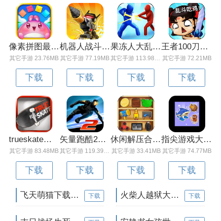
像素拼图最新版下载v5.01 安卓版
机器人战斗竞技场手机版下载v3.71 安卓版
果冻人大乱斗最新版下载v1.1.0 安卓版
王者100刀最新版下载v1.2 安卓版
其它手游 23.76MB
其它手游 77.19MB
其它手游 113.98MB
其它手游 72.21MB
下载
下载
下载
下载
trueskate真实滑板正版下载v1.5.102 安卓版
矢量跑酷2最新版下载v1.2.1 安卓版
休闲解压合集下载v1.0.0 安卓版
指尖游戏大师最新版下载v4.0.0 安卓版
其它手游 83.48MB
其它手游 119.39MB
其它手游 33.41MB
其它手游 74.77MB
下载
下载
下载
下载
飞天萌猫下载v3.0.3 安卓版
火柴人越狱大逃脱下载v1.1 安卓版
下载
下载