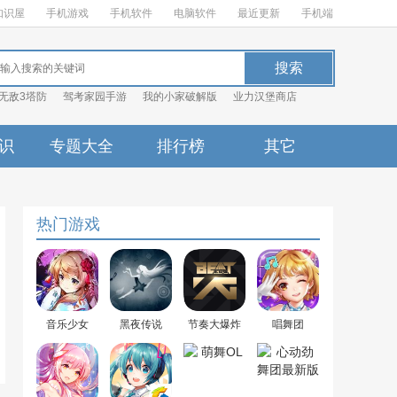
知识屋
手机游戏
手机软件
电脑软件
最近更新
手机端
无敌3塔防
驾考家园手游
我的小家破解版
业力汉堡商店
识
专题大全
排行榜
其它
热门游戏
音乐少女
黑夜传说
节奏大爆炸
唱舞团