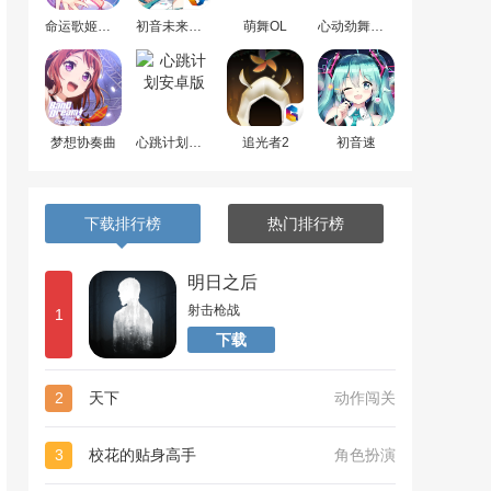
命运歌姬安卓版
初音未来梦幻歌姬
萌舞OL
心动劲舞团最新版
梦想协奏曲
心跳计划安卓版
追光者2
初音速
下载排行榜
热门排行榜
明日之后
射击枪战
1
下载
2
天下
动作闯关
3
校花的贴身高手
角色扮演