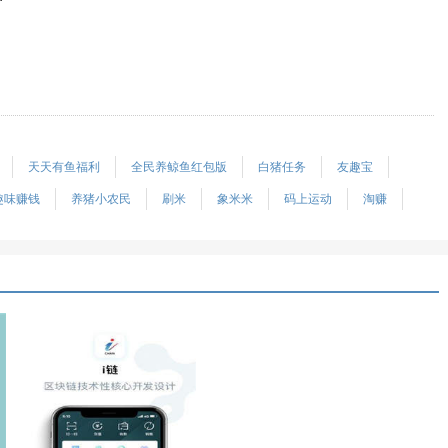
户
天天有鱼福利
全民养鲸鱼红包版
白猪任务
友趣宝
趣味赚钱
养猪小农民
刷米
象米米
码上运动
淘赚