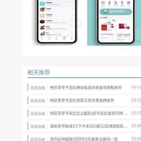
相关推荐
03-1
绝区零零号安比驱动盘及词条最强搭配推荐
游戏攻略
03-1
绝区零零号安比四星五星音擎选择推荐
游戏攻略
03-1
绝区零零号安比怎么配队|零号安比最强T0阵容推荐
游戏攻略
03-0
崩坏星穹铁道3.1下半末日幻影12层满星配队推荐
游戏攻略
03-0
胜利女神妮姬2025年3月最新兑换码一览
游戏攻略