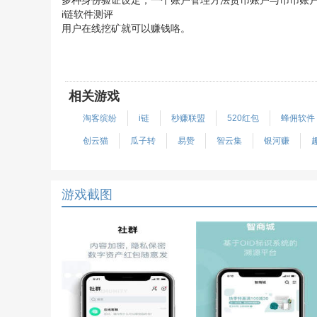
多种身份验证设定，一个账户管理方法货币账户与币币账
i链软件测评
用户在线挖矿就可以赚钱咯。
相关游戏
淘客缤纷
i链
秒赚联盟
520红包
蜂佣软件
创云猫
瓜子转
易赞
智云集
银河赚
游戏截图