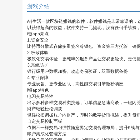
游戏介绍
i链生活一款区块链赚钱的软件，软件赚钱是非常靠谱的，
以获得超高的收益，软件支持一元提现，没有任何手续费，喜
i链app亮点
1.资金安全
比特币分散式存储多重签名冷钱包，资金第三方托管，确
2.极致体验
极致化交易体验，更纯粹的服务产品让交易更轻快、更便
3.系统防护
银行级用户数据加密、动态身份验证，双重数据备份
4.专业保障
专业设备、更专业团队，高性能交易引擎微秒响应
i链app特色
电闪交易特性
出示多种多样交易种类挑选，订单信息急速商谈，一键闪
财产轻轻松松调拨
轻轻松松调拨账户内财产，即时的数字货币概述，提升货
自定交易控制面板
依据不一样交易习惯性随意界定交易合理布局，提升K线与
账户集成化管理方法