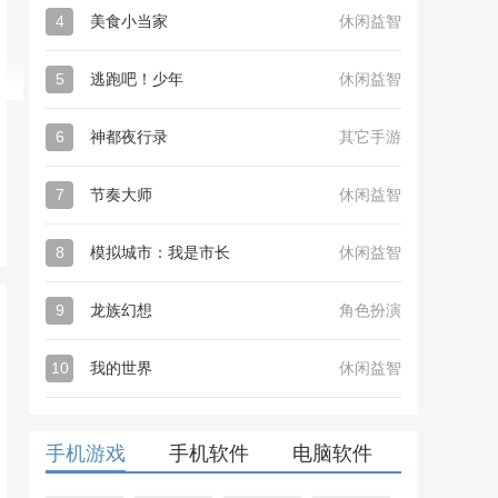
4
美食小当家
休闲益智
5
逃跑吧！少年
休闲益智
6
神都夜行录
其它手游
7
节奏大师
休闲益智
8
模拟城市：我是市长
休闲益智
9
龙族幻想
角色扮演
10
我的世界
休闲益智
手机游戏
手机软件
电脑软件