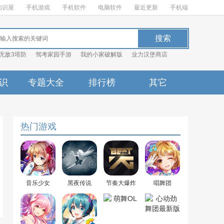
知识屋
手机游戏
手机软件
电脑软件
最近更新
手机端
无敌3塔防
驾考家园手游
我的小家破解版
业力汉堡商店
识
专题大全
排行榜
其它
热门游戏
音乐少女
黑夜传说
节奏大爆炸
唱舞团