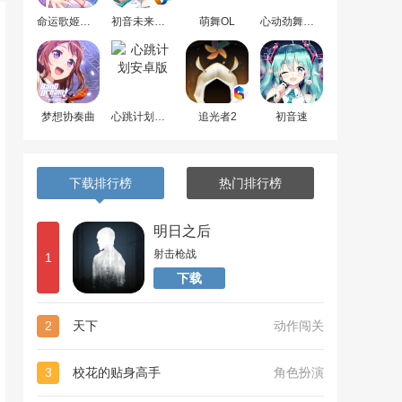
命运歌姬安卓版
初音未来梦幻歌姬
萌舞OL
心动劲舞团最新版
梦想协奏曲
心跳计划安卓版
追光者2
初音速
下载排行榜
热门排行榜
明日之后
射击枪战
1
下载
2
天下
动作闯关
3
校花的贴身高手
角色扮演