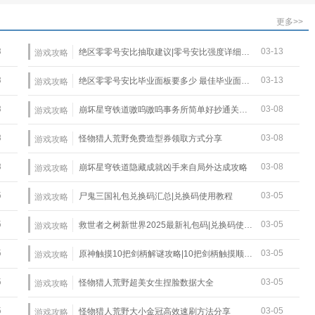
更多>>
3
03-13
绝区零零号安比抽取建议|零号安比强度详细介绍
游戏攻略
3
03-13
绝区零零号安比毕业面板要多少 最佳毕业面板一览
游戏攻略
3
03-08
崩坏星穹铁道嗷呜嗷呜事务所简单好抄通关攻略
游戏攻略
8
03-08
怪物猎人荒野免费造型券领取方式分享
游戏攻略
8
03-08
崩坏星穹铁道隐藏成就凶手来自局外达成攻略
游戏攻略
5
03-05
尸鬼三国礼包兑换码汇总|兑换码使用教程
游戏攻略
5
03-05
救世者之树新世界2025最新礼包码|兑换码使用教程
游戏攻略
5
03-05
原神触摸10把剑柄解谜攻略|10把剑柄触摸顺序详解
游戏攻略
5
03-05
怪物猎人荒野超美女生捏脸数据大全
游戏攻略
5
03-05
怪物猎人荒野大小金冠高效速刷方法分享
游戏攻略