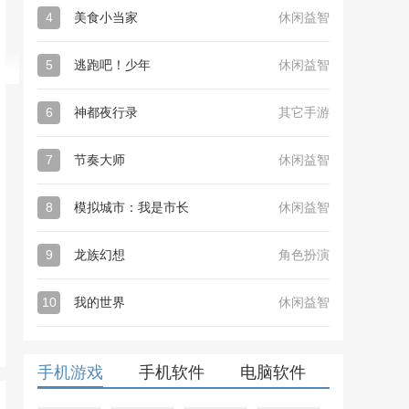
4
美食小当家
休闲益智
5
逃跑吧！少年
休闲益智
6
神都夜行录
其它手游
7
节奏大师
休闲益智
8
模拟城市：我是市长
休闲益智
9
龙族幻想
角色扮演
10
我的世界
休闲益智
手机游戏
手机软件
电脑软件