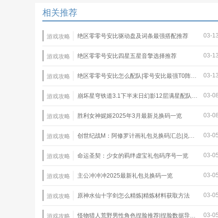
相关推荐
03-1
绝区零零号安比驱动盘及词条最强搭配推荐
游戏攻略
03-1
绝区零零号安比四星五星音擎选择推荐
游戏攻略
03-1
绝区零零号安比怎么配队|零号安比最强T0阵容推荐
游戏攻略
03-0
崩坏星穹铁道3.1下半末日幻影12层满星配队推荐
游戏攻略
03-0
胜利女神妮姬2025年3月最新兑换码一览
游戏攻略
03-0
创世纪战M：阿修罗计画礼包兑换码汇总|兑换码使用教程
游戏攻略
03-0
命运圣契：少女的羁绊虚宝礼包码序号一览
游戏攻略
03-0
主公冲冲冲2025最新礼包兑换码一览
游戏攻略
03-0
原神水仙十字剑怎么精炼|精炼材料获取方法
游戏攻略
03-0
怪物猎人荒野男性角色捏脸推荐|捏脸数据导入教程
游戏攻略