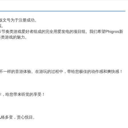
戏版文号为于注册成功。
戏。
的、由众多节奏类游戏爱好者组成的完全用爱发电的项目组。我们希望Phigros新
奏类游戏的魅力。
来不一样的音游体验。在游玩的过程中，带给您极佳的动作感和爽快感！
作，给您带来听觉的享受！
风格多变，赏心悦目。