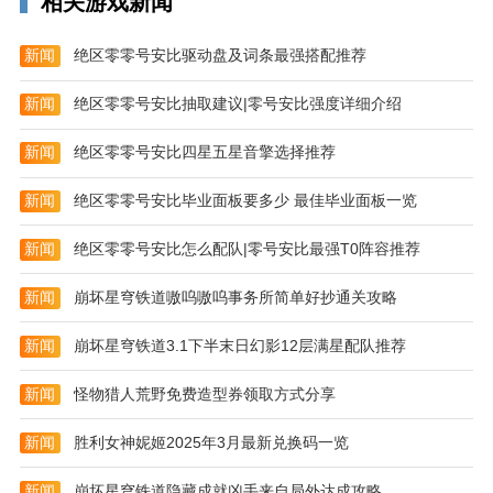
相关游戏新闻
新闻
绝区零零号安比驱动盘及词条最强搭配推荐
新闻
绝区零零号安比抽取建议|零号安比强度详细介绍
新闻
绝区零零号安比四星五星音擎选择推荐
新闻
绝区零零号安比毕业面板要多少 最佳毕业面板一览
新闻
绝区零零号安比怎么配队|零号安比最强T0阵容推荐
新闻
崩坏星穹铁道嗷呜嗷呜事务所简单好抄通关攻略
新闻
崩坏星穹铁道3.1下半末日幻影12层满星配队推荐
功能介绍
让电脑主机为你赚钱
新闻
怪物猎人荒野免费造型券领取方式分享
可将你电脑上珍藏的游戏或者应用分享给网友，计费灵
新闻
胜利女神妮姬2025年3月最新兑换码一览
活，什么话费网费都靠它了
游戏试玩平台
新闻
崩坏星穹铁道隐藏成就凶手来自局外达成攻略