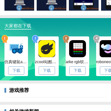
程访问主机。
-支持几乎任何配置的windows电脑（包括集显，winxp
甚至虚拟机）
大家都在下载
-支持权限控制系统，可让您放心远程控制主机上的桌
面，软件，游戏等等应用
1
2
3
4
仿真键鼠app官方版下载v1.4.3.58 安卓最新版
zcool站酷官方版下载v5.15.0 安卓最新版本
arke rgb软件下载v20.0 安卓版
下载
下载
下载
下
游戏推荐