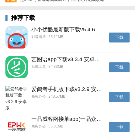
为独立游戏提供了一个付费体验和众包测试的安全渠
推荐下载
道，不会担心版本泄露等问题
安全的私有游戏仓库
小小优酷最新版下载v5.4.6 安卓官方版
影音播放 | 68.11MB
下载
让你电脑内的游戏不再受到地理位置及时间的限制，拿
起手机随时畅玩，网游挂机神器
更好的远程桌面工具
艺图语app下载v3.3.4 安卓免费版
系统工具 | 34.33MB
下载
随时随地用手机或者平板访问你的电脑主机，支持720p
及1080p分辨率，0延迟，流畅无比, 吃鸡盗车不在话下
常见问题
爱鸽者手机版下载v3.2.9 安卓版
商务办公 | 243.57MB
下载
手机端启动游戏后无法显示游戏画面?
请检查是否360安全禁止游戏串捕获游戏画面，卸载360
即可
一品威客网接单app(一品众包)下载v2.7.1 安卓最新版
商务办公 | 55.01MB
下载
怎么联系客服?