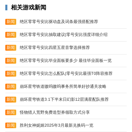
查看最新的官方资讯，掌握最新鲜的动态。
相关游戏新闻
2、车主服务
新闻
绝区零零号安比驱动盘及词条最强搭配推荐
试乘试驾、一键管家，为您提供贴心的全方位服务。
新闻
绝区零零号安比抽取建议|零号安比强度详细介绍
3、车友活动
新闻
绝区零零号安比四星五星音擎选择推荐
参与官方组织的各种车友活动，让生活变得更加有趣。
4、订购爱车
新闻
绝区零零号安比毕业面板要多少 最佳毕业面板一览
个性化定制您的爱车，购车也能很方便，省时又省心。
新闻
绝区零零号安比怎么配队|零号安比最强T0阵容推荐
5、智能车控
新闻
崩坏星穹铁道嗷呜嗷呜事务所简单好抄通关攻略
绑定爱车后，可远程操控您的爱车，让用车更加方便快
新闻
崩坏星穹铁道3.1下半末日幻影12层满星配队推荐
捷。
编辑点评
新闻
怪物猎人荒野免费造型券领取方式分享
立即下载长安深蓝App，成为长安深蓝的一员，享受更
新闻
胜利女神妮姬2025年3月最新兑换码一览
便捷愉悦、智能科技的用车生活吧！