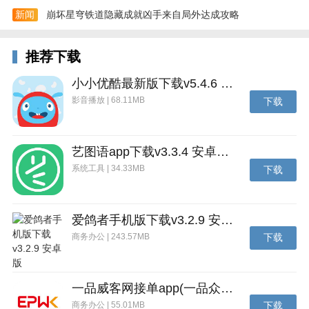
新闻
崩坏星穹铁道隐藏成就凶手来自局外达成攻略
更新日志
深蓝男孩女孩们，集合啦！我们带着最新版本来啦~
推荐下载
·邀请好友：深蓝大家庭，当然要邀请好友一起来玩
小小优酷最新版下载v5.4.6 安卓官方版
·商城：深蓝商城开张啦，快来瞧瞧有什么好东西
影音播放 | 68.11MB
下载
·社区：社区发布动态，这次轮到你来说啦
·车控：远程操控爱车，用车更方便
艺图语app下载v3.3.4 安卓免费版
系统工具 | 34.33MB
下载
爱鸽者手机版下载v3.2.9 安卓版
商务办公 | 243.57MB
下载
一品威客网接单app(一品众包)下载v2.7.1 安卓最新版
商务办公 | 55.01MB
下载