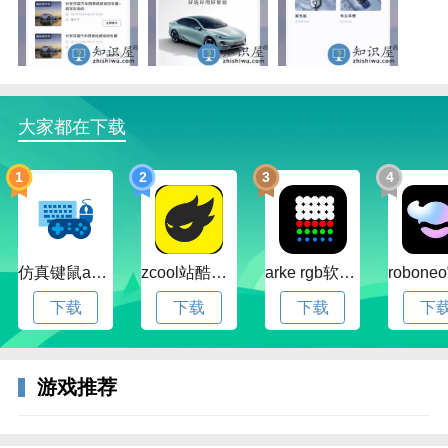
一键管家，直连触达
7*24小时，秒级响应
越级体验
大家都在下载
让体验，超越预期
1
2
3
4
权益丰富，高标越级
用车无忧，乐享体验
专属、尊崇
仿真键鼠app官方版下载v1.4.3.58 安卓最新版
zcool站酷官方版下载v5.15.0 安卓最新版本
arke rgb软件下载v20.0 安卓版
让服务，专享定制
下载
下载
下载
下
专属关怀，个性定制
过程管控，使命必达
游戏推荐
软件功能
1、深蓝资讯