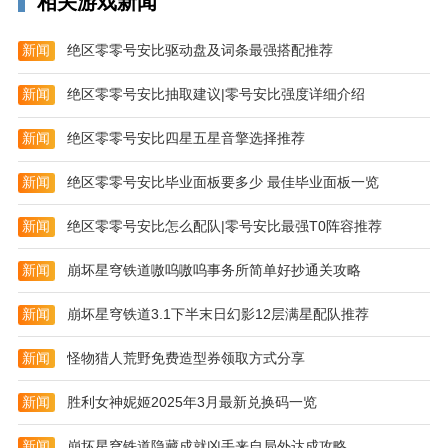
相关游戏新闻
海量的旅游景点项目等着你来选择购买，享受旅游给你
带来的生活乐趣。
新闻
绝区零零号安比驱动盘及词条最强搭配推荐
软件内置商城，在里面可以买到非常多有有趣的玩具，
新闻
绝区零零号安比抽取建议|零号安比强度详细介绍
同时还能够领取优惠券享受折扣。
每日都会发放各种各样的福利卷，可以使用福利卷来兑
新闻
绝区零零号安比四星五星音擎选择推荐
换自己想要去的旅游地。
新闻
绝区零零号安比毕业面板要多少 最佳毕业面板一览
使用说明
新闻
绝区零零号安比怎么配队|零号安比最强T0阵容推荐
个人订单界面可以查看到自己购买过的飞机票和相应的
购物订单。
新闻
崩坏星穹铁道嗷呜嗷呜事务所简单好抄通关攻略
快速帮你搞定火车票、飞机票的预约，让你不再担心自
新闻
崩坏星穹铁道3.1下半末日幻影12层满星配队推荐
己有没有买票。
每天为用户推送相关的景点旅游攻略和套餐价格，根据
新闻
怪物猎人荒野免费造型券领取方式分享
自己的情况选择。
新闻
胜利女神妮姬2025年3月最新兑换码一览
商城里面可以买到非常多的商品，每一款商品都有着独
家的折扣价。
新闻
崩坏星穹铁道隐藏成就凶手来自局外达成攻略