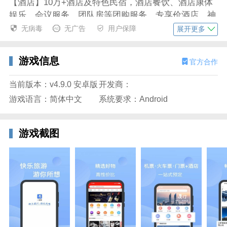
【酒店】10万+酒店及特色民宿，酒店餐饮、酒店康体
娱乐、会议服务、团队房等团购服务，专享价酒店、神
秘酒店、特卖酒店、特色酒店、品牌酒店、精品酒店；
无病毒
无广告
用户保障
展开更多
收藏酒店，预订更便捷！
【商城】自由行、旅行必备产品一应俱全，品质高，囊
游戏信息
官方合作
括淘宝、天猫各大电商购物福利，会员尊享大牌折扣，
让你一省再省。
当前版本：v4.9.0 安卓版
开发商：
游戏语言：简体中文
系统要求：Android
小蝴蝶app特色
一站式预订机票、火车票等等服务，预订承购之后软件
自动为你进行相关的事物办理。
游戏截图