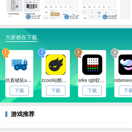
现一步打印。
无需额外操作就可在云端将您的印迹保存在您的账号
下，换台手机也可以打印。
支持蓝牙打印机:可对接各种快麦蓝牙打印机,
大家都在下载
编辑条码:界面清晰,可轻松设计任何形式的条码,
1
2
3
4
图标装饰、标签装饰，开启您个性化操作的新体验。空
白标签纸也不再单调。
常见领域,即拿即用;支持在标准模版上插入任何形式的
图标等.
仿真键鼠app官方版下载v1.4.3.58 安卓最新版
zcool站酷官方版下载v5.15.0 安卓最新版本
arke rgb软件下载v20.0 安卓版
功能亮点
下载
下载
下载
下
【智能便捷】
打印时手机连接打印机蓝牙并下发打印任务即可打印标
游戏推荐
签等.
【享云存储】