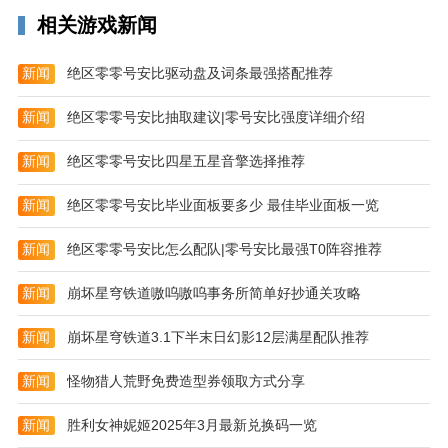
丰富的模版库:拥有丰富的标签模版库,涵盖鞋包、服
相关游戏新闻
饰、食品、珠宝、数码等
新闻
绝区零零号安比驱动盘及词条最强搭配推荐
【海量免费】
新闻
绝区零零号安比抽取建议|零号安比强度详细介绍
支持插入2265条形码、二维码、线条、矩形、图像等;
可一键设置不同的对齐方式.
新闻
绝区零零号安比四星五星音擎选择推荐
更新日志
新闻
绝区零零号安比毕业面板要多少 最佳毕业面板一览
v1.1.8 版本
更新隐私合规
新闻
绝区零零号安比怎么配队|零号安比最强T0阵容推荐
新闻
崩坏星穹铁道嗷呜嗷呜事务所简单好抄通关攻略
新闻
崩坏星穹铁道3.1下半末日幻影12层满星配队推荐
新闻
怪物猎人荒野免费造型券领取方式分享
新闻
胜利女神妮姬2025年3月最新兑换码一览