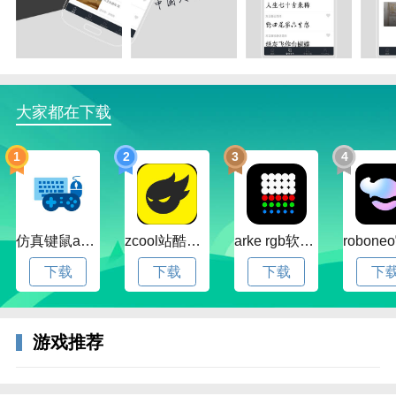
大家都在下载
1
2
3
4
仿真键鼠app官方版下载v1.4.3.58 安卓最新版
zcool站酷官方版下载v5.15.0 安卓最新版本
arke rgb软件下载v20.0 安卓版
下载
下载
下载
下
游戏推荐
3、主页支持应用程序内字体的个性化自定义调整，满
足不同视觉偏好。