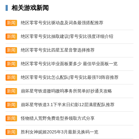
相关游戏新闻
新闻
绝区零零号安比驱动盘及词条最强搭配推荐
新闻
绝区零零号安比抽取建议|零号安比强度详细介绍
新闻
绝区零零号安比四星五星音擎选择推荐
新闻
绝区零零号安比毕业面板要多少 最佳毕业面板一览
新闻
绝区零零号安比怎么配队|零号安比最强T0阵容推荐
新闻
崩坏星穹铁道嗷呜嗷呜事务所简单好抄通关攻略
新闻
崩坏星穹铁道3.1下半末日幻影12层满星配队推荐
新闻
怪物猎人荒野免费造型券领取方式分享
新闻
胜利女神妮姬2025年3月最新兑换码一览