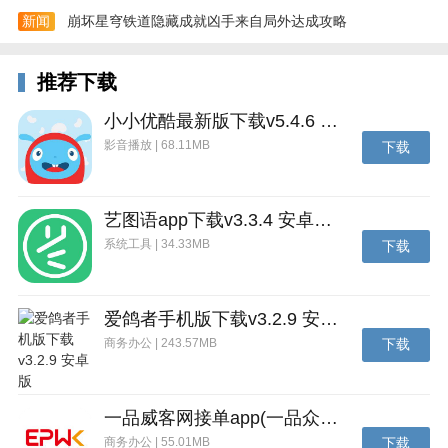
新闻
崩坏星穹铁道隐藏成就凶手来自局外达成攻略
推荐下载
4、提供马蒂斯体、楷体及简繁转换等多种字体样式供
用户选择使用。
小小优酷最新版下载v5.4.6 安卓官方版
影音播放 | 68.11MB
下载
艺图语app下载v3.3.4 安卓免费版
系统工具 | 34.33MB
下载
爱鸽者手机版下载v3.2.9 安卓版
商务办公 | 243.57MB
下载
一品威客网接单app(一品众包)下载v2.7.1 安卓最新版
商务办公 | 55.01MB
下载