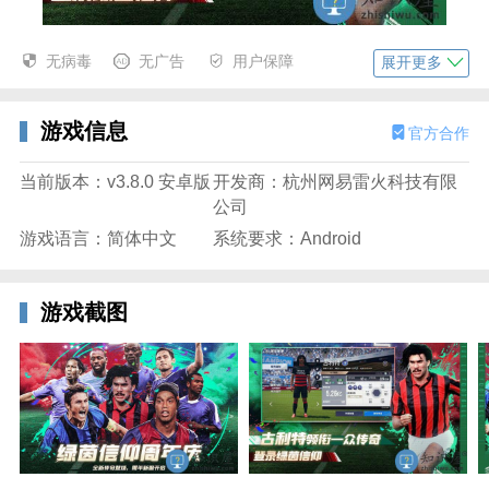
绿茵信仰正版优势
无病毒
无广告
用户保障
展开更多
--让玩家们走进这个绿茵的世界，尽情的享受更多足球
经典的对决。
游戏信息
官方合作
--跟喜欢的伙伴们一起开展不一样的旅途，参加比赛无
比的过瘾不断成长。
当前版本：v3.8.0 安卓版
开发商：杭州网易雷火科技有限
公司
--和更多的足球健将们一起展开更加恢弘精彩的冒险，
游戏语言：简体中文
系统要求：Android
竞技对决十分热血。
--最新开启适合2265玩家们的多种战斗，多种精彩的战
游戏截图
斗对决时刻。
游戏说明
--身价100%转会租借推荐，一定要加上租借，这样感兴
趣的俱乐部才多；
--要懂得运用各种精彩的技巧，在带球过人这方面上一
定要多加练习才行哦；