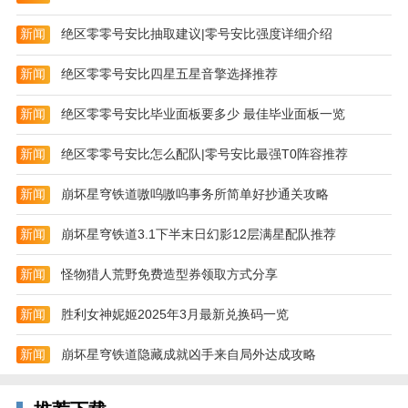
1、防守反击4-3-3防守：现实生活中，强队都非常钟爱
4-3-3系列阵型，今天要推荐的则是4-3-3防守。双后腰
新闻
绝区零零号安比抽取建议|零号安比强度详细介绍
的设定让这套阵型的防守端变得非常省心，面对边路进
攻，后腰可以补防边路及时封堵对手的传中球；面对中
新闻
绝区零零号安比四星五星音擎选择推荐
路突进，双后腰能高效地执行协防逼抢，并第一时间传
新闻
绝区零零号安比毕业面板要多少 最佳毕业面板一览
递给前锋实现快速反击。而且值得一提的事，第二天登
录送莫德里奇、新人计划免费领托尼克罗斯、6元即可
新闻
绝区零零号安比怎么配队|零号安比最强T0阵容推荐
带走卡塞米罗，4-3-3防守的中场人选已经完美预定
了。
新闻
崩坏星穹铁道嗷呜嗷呜事务所简单好抄通关攻略
新闻
崩坏星穹铁道3.1下半末日幻影12层满星配队推荐
新闻
怪物猎人荒野免费造型券领取方式分享
新闻
胜利女神妮姬2025年3月最新兑换码一览
新闻
崩坏星穹铁道隐藏成就凶手来自局外达成攻略