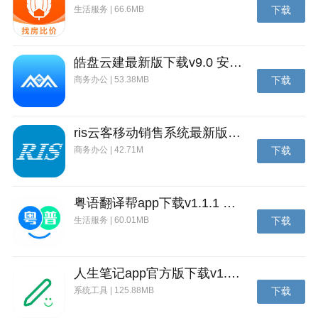
五后卫的存在可以有效保证球队在后场横向覆盖的面
生活服务 | 66.6MB
下载
积，四个中场也不会过度削弱中场对于皮球的控制力。
多达9名球员参与防守，让对方前锋望而却步，直塞被
拦截、射门被封堵、中路争顶吃亏，对手想进球，几乎
皓盘云建最新版下载v9.0 安卓版
只能靠运气。该阵型进攻时，则要把握住对方进攻时展
商务办公 | 53.38MB
下载
露的漏洞，往往能够通过一次精妙的直塞穿透对手整条
防线，同时也可通过角球、任意球的战术配合进一步增
加进球机会。
ris云客移动销售系统最新版下载v1.1.25 安卓手机版
商务办公 | 42.71M
下载
粤语翻译帮app下载v1.1.1 安卓版
生活服务 | 60.01MB
下载
人生笔记app官方版下载v1.19.4 安卓版
系统工具 | 125.88MB
下载
4、攻守平衡4-4-2平行：4-4-2平行是一套非常受欢迎的