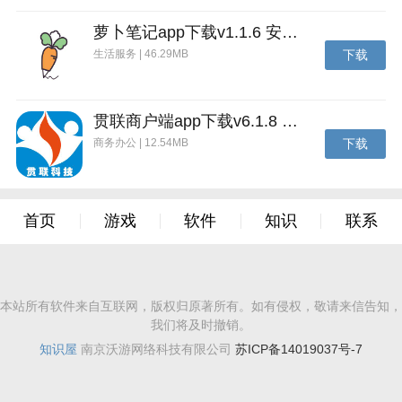
攻守平衡阵型。相较于4-2-4，两个边前卫可以积极参
萝卜笔记app下载v1.1.6 安卓版
与防守，边路不容易被直塞穿透；相较于4-3-3，四个
生活服务 | 46.29MB
下载
中场球员对中场区域的控制力更强，遇到对手积极的逼
抢协防也能通过传导进行换边进攻。同时4-4-2平行的
进攻可能性也非常丰富，既可以配置双高中锋配合边路
贯联商户端app下载v6.1.8 安卓版
快马进行传中头球争顶、也可以配置善于传球盘带的中
商务办公 | 12.54MB
下载
锋，以加强双中锋之间的传导配合。
首页
游戏
软件
知识
联系
本站所有软件来自互联网，版权归原著所有。如有侵权，敬请来信告知，
我们将及时撤销。
知识屋
南京沃游网络科技有限公司
苏ICP备14019037号-7
5、考虑到萌新们非常喜欢玩经理人排位赛模式，这里
小编也给大家总结了上述4套阵型推荐搭配的团队战术