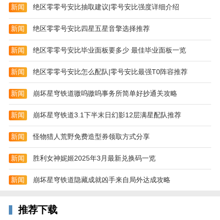
新闻
绝区零零号安比抽取建议|零号安比强度详细介绍
- 加入更多原型部队，包括焚火战车和极冻坦克
新闻
绝区零零号安比四星五星音擎选择推荐
- 向商人购买商品时会弹出确认按钮
新闻
绝区零零号安比毕业面板要多少 最佳毕业面板一览
- 针对工程师和震爆火箭炮的平衡性调整
- 修复无法连续两周输入同一个创作者代码的问题
新闻
绝区零零号安比怎么配队|零号安比最强T0阵容推荐
- 其他问题修复及游戏优化
新闻
崩坏星穹铁道嗷呜嗷呜事务所简单好抄通关攻略
新闻
崩坏星穹铁道3.1下半末日幻影12层满星配队推荐
新闻
怪物猎人荒野免费造型券领取方式分享
新闻
胜利女神妮姬2025年3月最新兑换码一览
新闻
崩坏星穹铁道隐藏成就凶手来自局外达成攻略
推荐下载