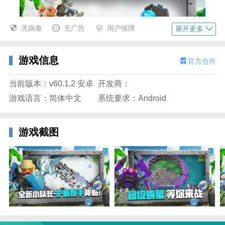
无病毒
无广告
用户保障
展开更多
游戏信息
官方合作
当前版本：v60.1.2 安卓
开发商：
游戏语言：简体中文
系统要求：Android
- 通过战斗夺取珍贵的资源，升级您的基地，阻止敌军
的进攻。
游戏截图
- 与数百万名其他玩家共同玩游戏，突袭上千的敌军基
地，收获战利品。
资源系统介绍
【石材】
它可以从采石场，征服岛屿，石材资源岛获取。石材主
要用于建筑物升级。