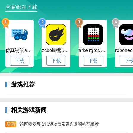
【钢材】
大家都在下载
它可以从铁矿，征服岛屿，钢材资源岛获取。钢材是用
于更高级建筑物升级。
1
2
3
4
【木材】
它可以通过锯木厂生成，征服岛屿，木材资源岛获取。
砍树也能获取，但是数量较少。它被用于几乎每一种类
仿真键鼠app官方版下载v1.4.3.58 安卓最新版
zcool站酷官方版下载v5.15.0 安卓最新版本
arke rgb软件下载v20.0 安卓版
型的建筑。
下载
下载
下载
下
【原始水晶】
使用原始水晶来强化原住民部族内的神像，可以获得相
游戏推荐
应的加成效果。加成效果每两周变换一次。也可以使用
原始水晶来升级这些区域可以增强相应的加成效果。使
用黄金、木材、石材和钢材可以换取原始水晶。
相关游戏新闻
更新日志
v42.76 版本
新闻
绝区零零号安比驱动盘及词条最强搭配推荐
- 修复战斗母舰对战场数和胜率的问题