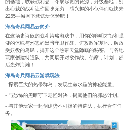
的基地，收获战利品，夺取珍贵的资源，升级基地，别
出心裁的战斗让你回味无穷，感兴趣的小伙伴们就快来
2265手游网下载试玩体验吧！
海岛奇兵网易云简介
在这场史诗般的战斗策略游戏中，用你的聪明才智和强
健的体魄与邪恶的黑暗守卫作战。进攻敌军基地，解放
受奴役的岛民，揭开这个热带天堂隐藏的秘密。与各地
玩家创建特遣队，共同展开对敌作战。侦察，计划，然
后轰炸海滩！
海岛奇兵网易云游戏玩法
- 探索巨大的热带群岛，发现生命水晶的神秘能量。
- 与恐怖的黑暗守卫老怪对决，揭露他们的邪恶计划。
- 与其他玩家一起创建势不可挡的特遣队，执行合作任
务。