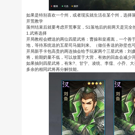
如果是特别喜欢一个州，或者现实就生活在某个州，选择
开荒教学
落州结束后就要考虑开荒事宜，S1落地后的前两天是完全
1.武将选择
开局教程会赠送的两位四星武将：曹操和皇甫嵩，一个善
地，等待系统送的五星司马懿到来。（做任务送的孙坚也可
开局新手卡包高贵的两连抽会给予玩家两个三星武将：刘
将，前期奶量不低，可以放置于大营，有效的回血会减少
如果抽到四星武将，有朱?、甘宁、凌统、李儒、小乔、
多余的相同武将再分解技能。