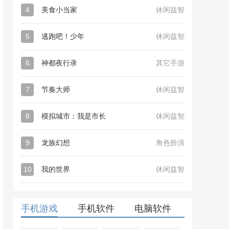
4
美食小当家
休闲益智
5
逃跑吧！少年
休闲益智
6
神都夜行录
其它手游
7
节奏大师
休闲益智
8
模拟城市：我是市长
休闲益智
9
龙族幻想
角色扮演
10
我的世界
休闲益智
手机游戏
手机软件
电脑软件