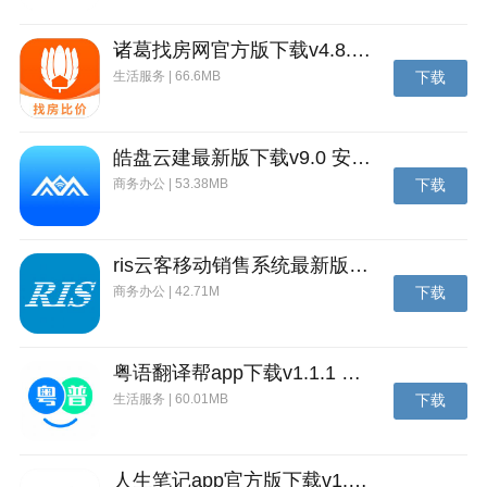
励.
【优化】
诸葛找房网官方版下载v4.8.1.1 安卓最新版
生活服务 | 66.6MB
下载
1.战场优化,解决载具卡进山、建筑里的问题.
2.战斗优化,将BUFF 标识进行颜色划分,增益BUFF(蓝
色)和减益BUFF(红色),方便战斗查看.
皓盘云建最新版下载v9.0 安卓版
商务办公 | 53.38MB
下载
3.常规匹配优化,添加地图等级限制及分数调整.
4.PVE调整,秘密武器和坚守阵地可通过战前动员获得额
外BUFF加成.
ris云客移动销售系统最新版下载v1.1.25 安卓手机版
商务办公 | 42.71M
下载
5.涂装商店优化,针对当前使用的载具对涂装进行排序,
方便涂装的使用.
6.图鉴优化,增加图鉴收集标识.
粤语翻译帮app下载v1.1.1 安卓版
生活服务 | 60.01MB
下载
7.军团科技调整.
8.快速购买优化,载具进阶、科技核心购买可自定义购买
数量.
人生笔记app官方版下载v1.19.4 安卓版