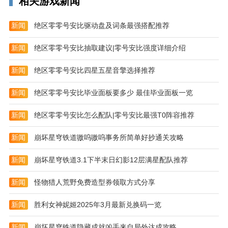
相关游戏新闻
新闻
绝区零零号安比驱动盘及词条最强搭配推荐
新闻
绝区零零号安比抽取建议|零号安比强度详细介绍
新闻
绝区零零号安比四星五星音擎选择推荐
新闻
绝区零零号安比毕业面板要多少 最佳毕业面板一览
新闻
绝区零零号安比怎么配队|零号安比最强T0阵容推荐
游戏特色
【征战世界,广阔战争】
新闻
崩坏星穹铁道嗷呜嗷呜事务所简单好抄通关攻略
西伯利亚,突尼斯,加勒比海域......《巅峰坦克》与你相
新闻
崩坏星穹铁道3.1下半末日幻影12层满星配队推荐
逢于世界各地.在2000x2000的战场中,进行12V12的激烈
交火!冰雪绝地、风车小镇、荒漠边城、日落海滩,在恢
新闻
怪物猎人荒野免费造型券领取方式分享
弘的战场碰撞出最盛大的战争!
新闻
胜利女神妮姬2025年3月最新兑换码一览
【实力改装,公平竞技】
为心爱的战车装载机枪、地雷甚至导弹.改装载具,挖掘
新闻
崩坏星穹铁道隐藏成就凶手来自局外达成攻略