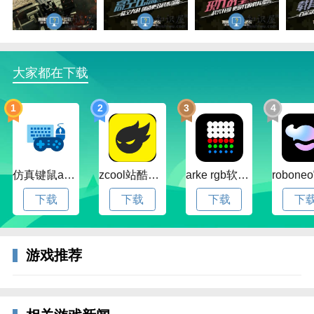
巅峰坦克装甲战歌是一个主打现代战争题材的陆空载具
射击手游,全球超过百款的现代坦克、装甲车、武装直
升机、反坦克歼击炮等武器载具可供玩家自由选择,在
大家都在下载
一场12v12的真人实时对战中,感受最直观震撼的战争体
验.满足你对战争的一些想象!
1
2
3
4
仿真键鼠app官方版下载v1.4.3.58 安卓最新版
zcool站酷官方版下载v5.15.0 安卓最新版本
arke rgb软件下载v20.0 安卓版
下载
下载
下载
下
游戏推荐