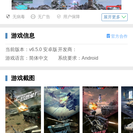
无病毒
无广告
用户保障
展开更多
游戏信息
官方合作
3、瞄准后点击红色箭头里的发射键就可以送它回家
当前版本：v6.5.0 安卓版
开发商：
了。
游戏语言：简体中文
系统要求：Android
游戏截图
巅峰坦克装甲战歌官方介绍