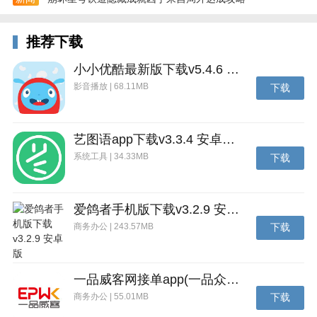
性能,DIY属于自己的钢铁猛兽.智能评级制度,将为您自
动匹配实力相近的对手,拒绝分房碾压.棋逢对手,战场交
推荐下载
锋.
小小优酷最新版下载v5.4.6 安卓官方版
【驰骋大地,翱翔长空】
影音播放 | 68.11MB
下载
主战坦克炮火轰鸣,装甲车灵巧高速游击,武装直升机在
天空自由翱翔.不再被单一维度的地面对战所局限,在直
艺图语app下载v3.3.4 安卓免费版
升机、坦克和装甲车间自由选择,体验陆地与天空三维
一体化的全方位竞技.
系统工具 | 34.33MB
下载
更新内容
【全新】
爱鸽者手机版下载v3.2.9 安卓版
商务办公 | 243.57MB
下载
1.新增附加装甲改造,通过改造可解锁附加装甲的被动技
能或额外属性.
2.新增全新指挥官.
一品威客网接单app(一品众包)下载v2.7.1 安卓最新版
商务办公 | 55.01MB
下载
3.新增前线补给,完成系列任务可获得各种高级道具奖