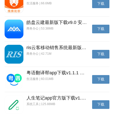
快来这里展现你的策略头脑，解锁更多角色吧。
生活服务 | 66.6MB
下载
玩法优势
原着角色联动
皓盘云建最新版下载v9.0 安卓版
游戏精心还原原作人气角色，让粉丝能够与自己喜爱的
商务办公 | 53.38MB
下载
角色并肩作战，极大增强了游戏的沉浸感和情感共鸣。
深度养成系统
ris云客移动销售系统最新版下载v1.1.25 安卓手机版
提供丰富的角色培养和道具收集玩法，让玩家在探索独
商务办公 | 42.71M
下载
特咒术世界观的同时，享受角色成长的乐趣，大大延长
游戏生命周期。
粤语翻译帮app下载v1.1.1 安卓版
策略战斗体验
生活服务 | 60.01MB
下载
设计各具特色的咒术技能体系，每个咒术师与咒灵都拥
有专属技能特效和战术价值，通过技能组合搭配创造出
多样化的战斗策略。
人生笔记app官方版下载v1.19.4 安卓版
系统工具 | 125.88MB
下载
竞技性玩法