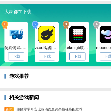
大家都在下载
1
2
3
4
战灵手游官方版简介
战灵官方正版是由动漫衍生而来的游戏，是非常经典好
玩的二次元卡牌手游，咒术里的经典角色形象和技能都
很还原，体验超还原、超沉浸的冒险旅程，与角色一同
仿真键鼠app官方版下载v1.4.3.58 安卓最新版
zcool站酷官方版下载v5.15.0 安卓最新版本
arke rgb软件下载v20.0 安卓版
对抗未知的巨大诅咒，为在宿傩决战后的某天，未知的
下载
下载
下载
下
诅咒再度降临，时空失控，过去与未来交织，保护与伤
害并存。睁眼之间，一切重新开始，你将踏上全新的征
程，开始吧！
游戏推荐
相关游戏新闻
新闻
绝区零零号安比驱动盘及词条最强搭配推荐