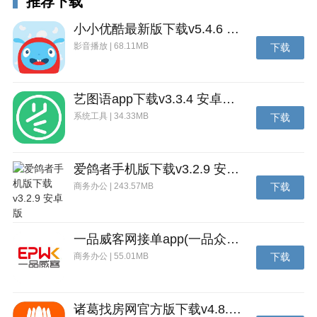
推荐下载
参与奖励丰富的PVP对战系统，每周都可进行挑战，无
论胜负都能获得奖励。在这里，你将体验到卡牌搭配的
小小优酷最新版下载v5.4.6 安卓官方版
独特魅力，与其他玩家的阵容一较高下，策略与战斗的
影音播放 | 68.11MB
下载
乐趣在此尽情释放。
手游亮点
艺图语app下载v3.3.4 安卓免费版
通过丰富的玩法，带你进入一个充满未知与危险的咒术
系统工具 | 34.33MB
下载
世界。
在这里，你将邂逅各种原着人物，通过养成与收集，探
索一个与众不同的咒术世界。
爱鸽者手机版下载v3.2.9 安卓版
商务办公 | 243.57MB
下载
游戏画风还原了动漫的经典风格，在这款游戏中玩家将
体验到动漫中咒术师们的精彩战斗。
你将在这里和这些伙伴们一同踏上全新的咒术冒险之
一品威客网接单app(一品众包)下载v2.7.1 安卓最新版
旅，游戏里的玩法多样，战斗时你能够开启自动战斗模
商务办公 | 55.01MB
下载
式。
你只需要选择需要上场的角色卡牌即可，感兴趣的玩家
诸葛找房网官方版下载v4.8.1.1 安卓最新版