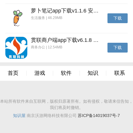
"咒杀事件调查"采用每日排行榜机制，根据玩家表现发
放阶梯式奖励，有效刺激玩家之间的良性竞争，显着提
萝卜笔记app下载v1.1.6 安卓版
高游戏参与度与活跃氛围。
生活服务 | 46.29MB
下载
贯联商户端app下载v6.1.8 安卓版
商务办公 | 12.54MB
下载
首页
游戏
软件
知识
联系
本站所有软件来自互联网，版权归原著所有。如有侵权，敬请来信告知，
我们将及时撤销。
知识屋
南京沃游网络科技有限公司
苏ICP备14019037号-7