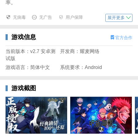
率。
无病毒
无广告
用户保障
展开更多
游戏信息
官方合作
当前版本：v2.7 安卓测
开发商：耀麦网络
试版
游戏语言：简体中文
系统要求：Android
3、收集培养动漫角色组建强力阵容推进主线章节关
游戏截图
卡。