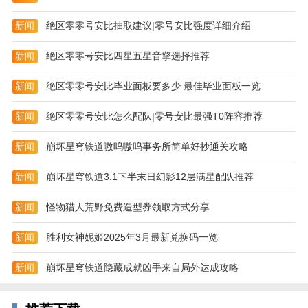
新闻
绝区零零号安比抽取建议|零号安比强度详细介绍
新闻
绝区零零号安比四星五星音擎选择推荐
战灵手机版特色
【百鬼夜行】
新闻
绝区零零号安比毕业面板要多少 最佳毕业面板一览
游戏提供多种模式，带来不同的挑战体验。玩家可以选
新闻
绝区零零号安比怎么配队|零号安比最强T0阵容推荐
择三人或五人模式，除了获得基础的金币、高级淬炼石
和勾玉奖励外，还能领取丰厚的百鬼战令奖励。随着挑
新闻
崩坏星穹铁道嗷呜嗷呜事务所简单好抄通关攻略
战层数的提升，排名奖励将更加诱人。
新闻
崩坏星穹铁道3.1下半末日幻影12层满星配队推荐
【咒杀事件调查】
新闻
怪物猎人荒野免费造型券领取方式分享
玩家需精心挑选并搭配5名英雄，中途无法更换，一站
到底，直至所有英雄倒下。增益的选择与阵容的巧妙搭
新闻
胜利女神妮姬2025年3月最新兑换码一览
配将决定你的成败。每一层都有丰厚的奖励等待领取，
每日结算排名，排名越高，奖励越丰厚。
新闻
崩坏星穹铁道隐藏成就凶手来自局外达成攻略
【无限竞技】