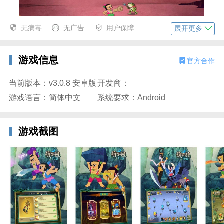
无病毒
无广告
用户保障
展开更多
游戏信息
官方合作
3、挑战强大妖精首领最终成功救出爷爷。
当前版本：v3.0.8 安卓版
开发商：
游戏语言：简体中文
系统要求：Android
游戏截图
渠道手游葫芦娃tv版介绍