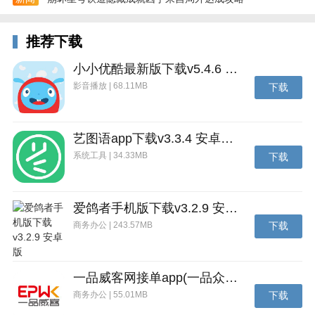
潜能三：全心全意光（紫一阶54级解锁）
推荐下载
潜能四：战意盎然（红一阶70级解锁）
小小优酷最新版下载v5.4.6 安卓官方版
七娃：
影音播放 | 68.11MB
下载
潜能一：异域结界（绿-阶22级解锁）
潜能二：黑洞扩张（蓝一阶38级解锁）
艺图语app下载v3.3.4 安卓免费版
潜能三：颠倒乾坤（紫-阶54级解锁）
系统工具 | 34.33MB
下载
潜能四：战意爆发（红一阶70级解锁）
爱鸽者手机版下载v3.2.9 安卓版
商务办公 | 243.57MB
下载
一品威客网接单app(一品众包)下载v2.7.1 安卓最新版
商务办公 | 55.01MB
下载