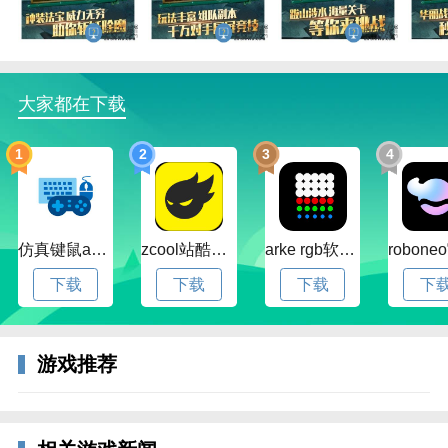
根据经典国产动画《葫芦兄弟》改编，再现最真实的童
年记忆。游戏挥别传统AI组队，策略搭配默契组合，与
游戏好友实时互动。带领葫芦七兄弟勇闯妖巢维护正
义，百余关卡扥你来战。原汁原味的角色造型，精度还
大家都在下载
原的故事清洁，都将唤醒你内心深处的童年梦......
1
2
3
4
仿真键鼠app官方版下载v1.4.3.58 安卓最新版
zcool站酷官方版下载v5.15.0 安卓最新版本
arke rgb软件下载v20.0 安卓版
下载
下载
下载
下
游戏推荐