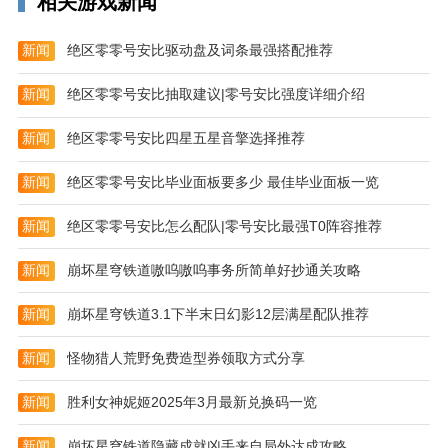
相关游戏新闻
新闻
绝区零零号安比驱动盘及词条最强搭配推荐
新闻
绝区零零号安比抽取建议|零号安比强度详细介绍
新闻
绝区零零号安比四星五星音擎选择推荐
葫芦娃tv版渠道版特色
新闻
绝区零零号安比毕业面板要多少 最佳毕业面板一览
华丽战斗酷炫技能，秒杀邪恶势力
霸气装备究极属性，打造最强阵容
新闻
绝区零零号安比怎么配队|零号安比最强T0阵容推荐
跋山涉水海量关卡，等你来挑战
新闻
崩坏星穹铁道嗷呜嗷呜事务所简单好抄通关攻略
神装法宝威力无穷，助你斩妖除魔
新闻
崩坏星穹铁道3.1下半末日幻影12层满星配队推荐
角色攻略
新闻
怪物猎人荒野免费造型券领取方式分享
小金刚：
新闻
胜利女神妮姬2025年3月最新兑换码一览
潜能一：光芒四射（绿一阶22级解锁）
潜能二：无敌金刚（蓝一阶38级解锁）
新闻
崩坏星穹铁道隐藏成就凶手来自局外达成攻略