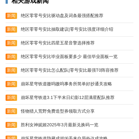
相关游戏新闻
新闻
绝区零零号安比驱动盘及词条最强搭配推荐
新闻
绝区零零号安比抽取建议|零号安比强度详细介绍
新闻
绝区零零号安比四星五星音擎选择推荐
新闻
绝区零零号安比毕业面板要多少 最佳毕业面板一览
穿越火线18183手游特色
新闻
绝区零零号安比怎么配队|零号安比最强T0阵容推荐
——细节制胜 美术树立新标杆
新闻
崩坏星穹铁道嗷呜嗷呜事务所简单好抄通关攻略
游戏的画面经过全新改良引擎打造，全面提升了画质。
新闻
崩坏星穹铁道3.1下半末日幻影12层满星配队推荐
角色和枪械更加精细，特效也更加爆炸。
在美术资源上不仅实现了对端游经典内容的重现，而且
新闻
怪物猎人荒野免费造型券领取方式分享
在带给用户熟悉感和亲切感之余，也不乏一些与过去有
新闻
胜利女神妮姬2025年3月最新兑换码一览
所不同的尝试。例如在PVE闯关模式下，画面色彩更为
厚重，光影对比更为强烈，从而使得关卡氛围更符合故
新闻
崩坏星穹铁道隐藏成就凶手来自局外达成攻略