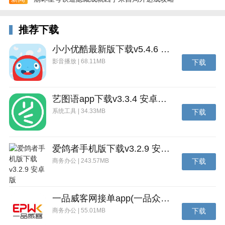
事背景，较端游中的关卡有了更多提升，有过之而无不
及。
推荐下载
——创新玩法层出不穷，乱斗模式轮番开启
小小优酷最新版下载v5.4.6 安卓官方版
武器大乱斗、大头大乱斗、手雷大乱斗、刀王大乱斗等
影音播放 | 68.11MB
下载
六大乱斗模式轮番开启，区别于端游的创新玩法，快节
奏的对战体验让玩家迅速上手，主武器、副武器、近战
武器……都可以在不同的乱斗模式中尽情体验。
艺图语app下载v3.3.4 安卓免费版
——剧情战役，组队击退僵尸狂潮
系统工具 | 34.33MB
下载
在挑战模式中，玩家将重返战场，面对更加强大的Blitz
生化怪兽。这一次，玩家双拳难敌四手，只有与队友一
爱鸽者手机版下载v3.2.9 安卓版
起协作奋战同心协力，才能顶住怪兽强势的进攻。
商务办公 | 243.57MB
下载
不仅如此，僵尸狂潮强势来袭。新BOSS天蛛、天蛛骑
士、凤凰、雷霆天使……组队击退，更有雷刃、凤舞等
神级掉落！
一品威客网接单app(一品众包)下载v2.7.1 安卓最新版
商务办公 | 55.01MB
下载