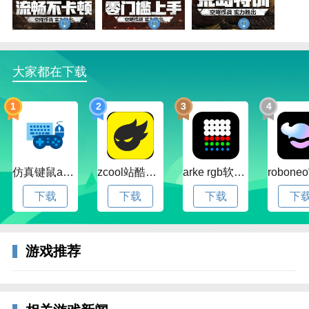
火线防御上线，地图中设置防御塔，阻止怪物抵达终
点。不仅能对防御塔进行养成，逐渐增强玩家实力，还
创新推出了上帝视角，方便触屏操控，一览大局。
大家都在下载
1
2
3
4
仿真键鼠app官方版下载v1.4.3.58 安卓最新版
zcool站酷官方版下载v5.15.0 安卓最新版本
arke rgb软件下载v20.0 安卓版
下载
下载
下载
下
游戏推荐