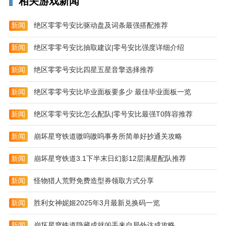
相关游戏新闻
新闻
绝区零零号安比驱动盘及词条最强搭配推荐
新闻
绝区零零号安比抽取建议|零号安比强度详细介绍
新闻
绝区零零号安比四星五星音擎选择推荐
新闻
绝区零零号安比毕业面板要多少 最佳毕业面板一览
新闻
绝区零零号安比怎么配队|零号安比最强T0阵容推荐
新闻
崩坏星穹铁道嗷呜嗷呜事务所简单好抄通关攻略
新闻
崩坏星穹铁道3.1下半末日幻影12层满星配队推荐
刀塔传奇折扣服福利
新闻
怪物猎人荒野免费造型券领取方式分享
- 上线即送满VIP、海量钻石
新闻
胜利女神妮姬2025年3月最新兑换码一览
- 充值有返利，最高200%充值返利
新闻
崩坏星穹铁道隐藏成就凶手来自局外达成攻略