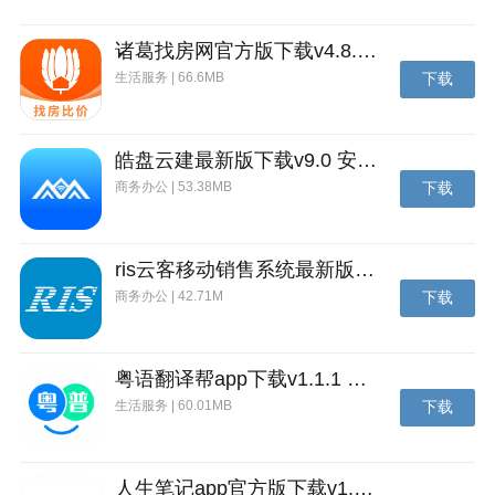
不在是个脆皮英雄，它可以和巨魔有的一比了。
诸葛找房网官方版下载v4.8.1.1 安卓最新版
【信使蛋】
生活服务 | 66.6MB
下载
刀塔传奇信使蛋有3种品质，分别是：绿色为普通，蓝
色为稀有，紫色为史诗，而品质越好的信使蛋孵化的信
使属性资质就好很多，这就是很多人想得到信使蛋的原
皓盘云建最新版下载v9.0 安卓版
因。而且高品质的信使蛋，孵化时间会更加场，在孵化
商务办公 | 53.38MB
下载
中间是没有办法被取消的。
信使蛋需要在第二十章副本中得到，第二十章也是全新
ris云客移动销售系统最新版下载v1.1.25 安卓手机版
开启的篇章。其次游戏活动中也会产出信使蛋，所以玩
商务办公 | 42.71M
下载
家一定要关注游戏活动公告，这样才能更快得到信使
蛋。
粤语翻译帮app下载v1.1.1 安卓版
生活服务 | 60.01MB
下载
人生笔记app官方版下载v1.19.4 安卓版