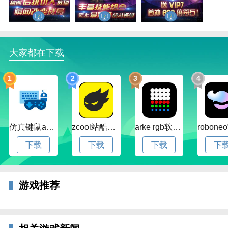
刀塔传奇折扣端简介
游戏中，兽人、人类、精灵、死灵、机械等上百种不同
类型的英雄可供2265玩家任意驱使，精心刻画的人物造
型，栩栩如生，每名英雄都拥有专属技能，掌中微操，
大家都在下载
瞬间大招。玩家可通过操作改变战局，实现技能打断、
集火、击杀，技能组合等繁多的高阶玩法，感受不一样
1
2
3
4
的游戏乐趣。
仿真键鼠app官方版下载v1.4.3.58 安卓最新版
zcool站酷官方版下载v5.15.0 安卓最新版本
arke rgb软件下载v20.0 安卓版
下载
下载
下载
下
游戏推荐