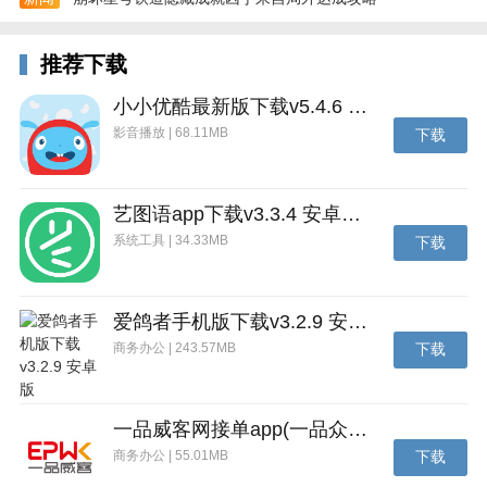
- 享受稀有礼包、GM特权、变态爆率
- 体验私服手游大全、无限元宝BT手游
推荐下载
- 高比例充值，官方变态服，充值1:500
小小优酷最新版下载v5.4.6 安卓官方版
影音播放 | 68.11MB
- 免费送元宝/钻石，随便买随便抽，就是这样壕
下载
- 上线就送vip，上线就送满级vip、无限元宝、无限钻石
艺图语app下载v3.3.4 安卓免费版
游戏玩法
系统工具 | 34.33MB
下载
【猴子】
猴子是9月份签到英雄，玩家坚持签到就能够得到对应
天书的灵魂石奖励，累计到7天就能够得到猴子整卡。
爱鸽者手机版下载v3.2.9 安卓版
商务办公 | 243.57MB
下载
除开9月签到以外，2265玩家还能够在工会商店用兄弟
币来兑换猴子灵魂石。
猴子是非常给力的英雄，如果搭配完美的队友，那么阵
一品威客网接单app(一品众包)下载v2.7.1 安卓最新版
容的输出是非常强大的了，猴子是一个主输出副肉的英
商务办公 | 55.01MB
下载
雄，血量也非常厚实，尤其到了中后期，装备的辅助，