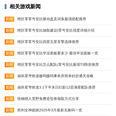
相关游戏新闻
新闻
绝区零零号安比驱动盘及词条最强搭配推荐
新闻
绝区零零号安比抽取建议|零号安比强度详细介绍
3、通讯录板块提供我的群组管理、全部组织结构查询
新闻
绝区零零号安比四星五星音擎选择推荐
及合作伙伴单位信息浏览功能。
新闻
绝区零零号安比毕业面板要多少 最佳毕业面板一览
新闻
绝区零零号安比怎么配队|零号安比最强T0阵容推荐
新闻
崩坏星穹铁道嗷呜嗷呜事务所简单好抄通关攻略
新闻
崩坏星穹铁道3.1下半末日幻影12层满星配队推荐
新闻
怪物猎人荒野免费造型券领取方式分享
新闻
胜利女神妮姬2025年3月最新兑换码一览