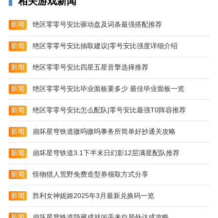
相关游戏新闻
-----重新定义门店收银-----
新闻
绝区零零号安比驱动盘及词条最强搭配推荐
Pad、POS、小票机、一体机等稳定好用的收银硬件，
新闻
绝区零零号安比抽取建议|零号安比强度详细介绍
让你自由组合，快速上手。
-----专业的服务团队，帮你解决经营困惑-----
新闻
绝区零零号安比四星五星音擎选择推荐
直播大课-零售大牛的经营分享。
新闻
绝区零零号安比毕业面板要多少 最佳毕业面板一览
行业社群-业内伙伴资源互换。
新闻
绝区零零号安比怎么配队|零号安比最强T0阵容推荐
小班学习-运营方案跟进落地。
新闻
崩坏星穹铁道嗷呜嗷呜事务所简单好抄通关攻略
-----你只需专注于自己的客户-----
新闻
崩坏星穹铁道3.1下半末日幻影12层满星配队推荐
商品管理：通过智能分析消费者喜好需求，让你随时了
解商品市场需求已经对库存变动及时调整，只卖客户需
新闻
怪物猎人荒野免费造型券领取方式分享
要的商品。
新闻
胜利女神妮姬2025年3月最新兑换码一览
吸引新客：推出时下最热的营销工具和方法，帮你提高
传播和成交效率，你自需做好产品和服务，让每一位客
新闻
崩坏星穹铁道隐藏成就凶手来自局外达成攻略