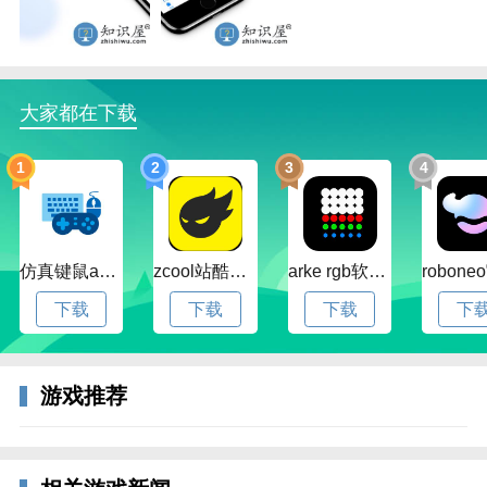
有赞零售HD功能介绍
大家都在下载
进货管理功能，app能够帮助用户快速的进行进货；
商品管理功能，支持用户便捷的进行商品的上下架；
1
2
3
4
数据分析功能，app能够精确的为你分析营销的数据；
门店管理功能，支持用户在线进行门店的便捷管理操
作；
仿真键鼠app官方版下载v1.4.3.58 安卓最新版
zcool站酷官方版下载v5.15.0 安卓最新版本
arke rgb软件下载v20.0 安卓版
数据统计功能，可精确的为拟统计商铺的运营数据；
下载
下载
下载
下
历史收益查看，可让用户在线查看自己历史收益记录。
有赞零售HD软件特色
游戏推荐
-----为不同门店提供解决方案-----
从零售单店版本到连锁版本，我们提供一站式零售解决
方案，一个后台管理所有门店经营。