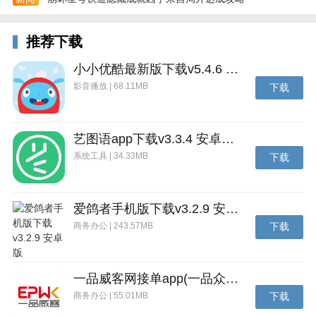
户成为你的流量中心，形成口碑传播。
留存老客：沉淀用户数据，做好客户分层，实现精准营
推荐下载
销和个性化服务，帮你留住客户。
小小优酷最新版下载v5.4.6 安卓官方版
有赞零售HD应用亮点
影音播放 | 68.11MB
下载
汇集用户营销数据，为你做好客户的分层，实现个性化
服务；
艺图语app下载v3.3.4 安卓免费版
app能够为你重新定义零售门店的收银方式；
系统工具 | 34.33MB
下载
专业的营销专家为不同的门店提供各自的解决方案；
智能分析消费者的喜好和需求，随时了解商品市场需
爱鸽者手机版下载v3.2.9 安卓版
求；
商务办公 | 243.57MB
下载
为你推出时下最热的营销工具和方法，提高营销的效
率；
一品威客网接单app(一品众包)下载v2.7.1 安卓最新版
专业的服务团队，为你提供专业的服务，解决经营问
商务办公 | 55.01MB
下载
题。