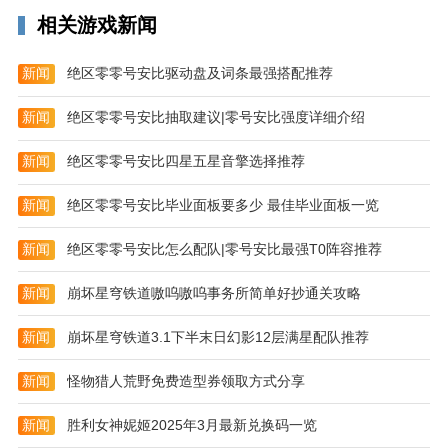
相关游戏新闻
分类精准，能够根据系列名快速寻找需要的产品；
优惠同步，官网推出的各种优惠活动在此也能享受；
新闻
绝区零零号安比驱动盘及词条最强搭配推荐
商品分享，点击分享按钮就能够把某款商品分享给别
新闻
绝区零零号安比抽取建议|零号安比强度详细介绍
人；
商品多样，adidas旗下每个系列的产品都能在此购买；
新闻
绝区零零号安比四星五星音擎选择推荐
手机购物，有需要、心仪的商品时直接打开手机app就
新闻
绝区零零号安比毕业面板要多少 最佳毕业面板一览
能购物；
新闻
绝区零零号安比怎么配队|零号安比最强T0阵容推荐
常见问题
如何注册阿迪达斯会员账户？
新闻
崩坏星穹铁道嗷呜嗷呜事务所简单好抄通关攻略
如您希望通过阿迪达斯官方商城注册阿迪达斯会员账
新闻
崩坏星穹铁道3.1下半末日幻影12层满星配队推荐
户，您可以点击网站页面右上角的登陆按钮，进入后选
择“短信快捷登陆/注册”，填写正确手机号码，完成图片
新闻
怪物猎人荒野免费造型券领取方式分享
验证，同时获取手机验证码，并填写正确的手机验证码
新闻
胜利女神妮姬2025年3月最新兑换码一览
后完成会员账户注册。注册成功后您将自动成为