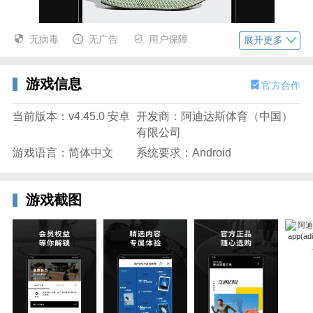
无病毒
无广告
用户保障
展开更多
游戏信息
官方合作
当前版本：v4.45.0 安卓
开发商：阿迪达斯体育（中国）
有限公司
游戏语言：简体中文
系统要求：Android
游戏截图
好评如潮
1、最近想健身，买双好穿的运动鞋，朋友给我安利的
这个软件，说可以直接在软件上买，不用花时间去实体
店里，也不用找代购怕被骗。软件上的鞋子款式非常
全，尺码也非常多，我挑了一双自己喜欢的。下单之后