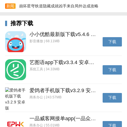
adiCLUB会员。
新闻
崩坏星穹铁道隐藏成就凶手来自局外达成攻略
如您希望通过阿迪达斯官方应用程序或阿迪达斯官方微
信小程序注册阿迪达斯会员账户，您可以点击相关页面
推荐下载
右下角图案，进入“adiCLUB”页面，点击“加入/登录
ADICLUB”按钮，选择以“手机号码”或者“微信”方式登
小小优酷最新版下载v5.4.6 安卓官方版
陆，输入您的手机号码，并填写正确的手机验证码后完
影音播放 | 68.11MB
下载
成会员账户注册。注册成功后您将自动成为adiCLUB会
员。
艺图语app下载v3.3.4 安卓免费版
关于我们
系统工具 | 34.33MB
下载
adidas（阿迪达斯）创办于1949年，是德国运动用品制
造商阿迪达斯AG成员公司。以其创办人阿道夫·阿迪·达
斯勒（Adolf Adi Dassler）命名，1920年在黑措根奥拉
爱鸽者手机版下载v3.2.9 安卓版
赫开始生产鞋类产品。
商务办公 | 243.57MB
下载
1949年8月18日以adidas AG名字登记。阿迪达斯原本由
两兄弟共同开设，在分道扬镳后，阿道夫的哥哥鲁道夫
一品威客网接单app(一品众包)下载v2.7.1 安卓最新版
·达斯勒 （Rudolf Dassler）开设了运动品牌puma。其
商务办公 | 55.01MB
下载
经典广告语：“没有不可能”（Nothing is impossible）。