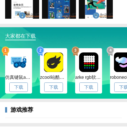
非常快就寄到了我家，体验特别棒！
2、最靠谱的阿迪达斯品牌购物手机app，里面的各类产
品信息非常全面，包括最新的鞋子、衣服还有阿迪周边
产品，比如围巾和背包，都能在软件里搜索到，非常方
便。购买操作也很简单，选中了想要的鞋子或者衣服，
大家都在下载
确定款式和尺码，填写了地址就可以线上支付，很好用
的软件。
1
2
3
4
3、阿迪的手机客户端也太酷了吧，作为一个阿迪粉完
全离不开它！我最喜欢的阿迪达斯Utraboost系列就可
以在手机App上购买，省得跑到店里找来找去，用支付
仿真键鼠app官方版下载v1.4.3.58 安卓最新版
zcool站酷官方版下载v5.15.0 安卓最新版本
arke rgb软件下载v20.0 安卓版
宝或者微信支付都能付款，甚至还可以货到付款，服务
真是非常贴心了，经常买阿迪的产品还可以加入adiclub
下载
下载
下载
下
会员，非常实用的阿迪产品购物手机端了！
阿迪达斯安卓app特色
游戏推荐
同步官网，adidas官网有什么商品这里都有；
物流超快，线上下单之后平台会马上发货；