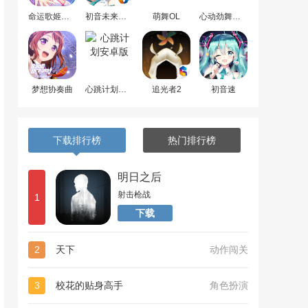
命运歌姬安卓版
初音未来梦幻歌姬
萌舞OL
心动劲舞团最新版
梦想协奏曲
心跳计划安卓版
追光者2
初音速
下载排行榜
热门排行榜
明日之后
射击枪战
1
下载
2
天下
动作闯关
3
校花的贴身高手
角色扮演