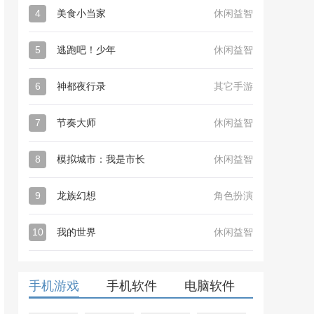
4
美食小当家
休闲益智
5
逃跑吧！少年
休闲益智
6
神都夜行录
其它手游
7
节奏大师
休闲益智
8
模拟城市：我是市长
休闲益智
9
龙族幻想
角色扮演
10
我的世界
休闲益智
手机游戏
手机软件
电脑软件