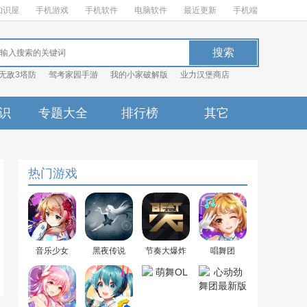
知识屋
手机游戏
手机软件
电脑软件
最近更新
手机端
无敌3塔防
驾考家园手游
我的小家破解版
业力汉堡商店
识
专题大全
排行榜
其它
热门游戏
音乐少女
黑夜传说
节奏大爆炸
唱舞团